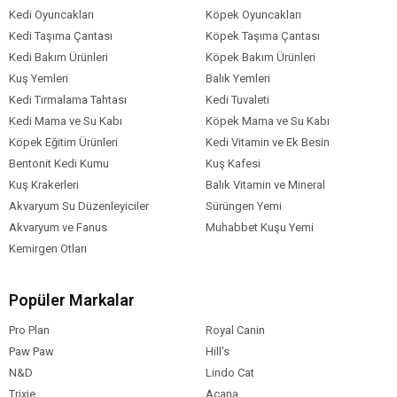
önerecektir. Köpeklerden farklı olarak, kedilerin sağlıklı kilolarını
Kedi Oyuncakları
Köpek Oyuncakları
korumak için büyük miktarda yiyecek veya suya ihtiyacı
Kedi Taşıma Çantası
Köpek Taşıma Çantası
yoktur. Bunun yerine, doğal olarak hem enerji hem de beslenme
Kedi Bakım Ürünleri
Köpek Bakım Ürünleri
için doğal besin kaynaklarından tüketmeliler.
Konserve kedi
maması
bu açıdan çok önemlidir. Onlara doğru miktarda yiyecek
Kuş Yemleri
Balık Yemleri
sağlarsanız, suya daha az ihtiyaç duyulur.
Kedi Tırmalama Tahtası
Kedi Tuvaleti
Doğru kilo yönetimi, kedinizin sağlığı ve yaşam kalitesi için
Kedi Mama ve Su Kabı
Köpek Mama ve Su Kabı
önemlidir. Fazla kilolu bir kedi daha sık hastalanır, iştah kaybeder
Köpek Eğitim Ürünleri
Kedi Vitamin ve Ek Besin
veya hareket ya da görme ile ilgili sorunlar yaşar. Kedinizin sağlıklı
Bentonit Kedi Kumu
Kuş Kafesi
kalması için sayfamızda yer alan
konserve kedi mama türleri
Kuş Krakerleri
Balık Vitamin ve Mineral
arasından seçim yapabilirsiniz.
Akvaryum Su Düzenleyiciler
Sürüngen Yemi
ZOO’daki en popüler konserve kedi mama markaları arasında
Akvaryum ve Fanus
Muhabbet Kuşu Yemi
Royal Canin yaş kedi maması, Miglior Gatto yetişkin kedi konserve
maması, Felix yaş yetişkin kedi maması, Purina Gourmet Gold kedi
Kemirgen Otları
yaş maması, Reflex Plus kedi konservesi, Whiskas kedi
konservesi ve çok daha fazlası var!
Popüler Markalar
Konserve Kedi Maması Çeşitleri ile Kedinizin Sağlığını Koruyun
Pro Plan
Royal Canin
Kedi konservesi
, kedinin daha iyi bir şekilde beslenmesine
Paw Paw
Hill's
yardımcı olacak bir mama türüdür. Kedinize hangi sıklıklar ile
vermeniz gerektiğine dair bilgi sahibi olursanız eğer kediyle
N&D
Lindo Cat
aranızdaki bağ da kuvvetlenmiş olacaktır. Kediler, evcil
Trixie
Acana