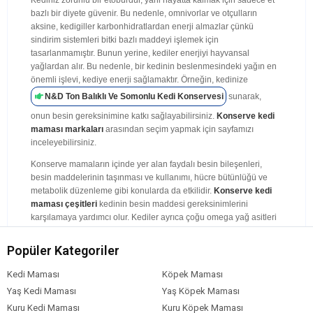
Kediniz zorunlu bir etoburdur, yani hayatta kalmak için sadece et
bazlı bir diyete güvenir. Bu nedenle, omnivorlar ve otçulların
aksine, kedigiller karbonhidratlardan enerji almazlar çünkü
sindirim sistemleri bitki bazlı maddeyi işlemek için
tasarlanmamıştır. Bunun yerine, kediler enerjiyi hayvansal
yağlardan alır. Bu nedenle, bir kedinin beslenmesindeki yağın en
önemli işlevi, kediye enerji sağlamaktır. Örneğin, kedinize
N&D Ton Balıklı Ve Somonlu Kedi Konservesi
sunarak,
onun besin gereksinimine katkı sağlayabilirsiniz.
Konserve kedi
maması markaları
arasından seçim yapmak için sayfamızı
inceleyebilirsiniz.
Konserve mamaların içinde yer alan faydalı besin bileşenleri,
besin maddelerinin taşınması ve kullanımı, hücre bütünlüğü ve
metabolik düzenleme gibi konularda da etkilidir.
Konserve kedi
maması çeşitleri
kedinin besin maddesi gereksinimlerini
karşılamaya yardımcı olur. Kediler ayrıca çoğu omega yağ asitleri
olan hayvansal yağlardan esansiyel yağ asitleri elde
ederler. Omega yağ asitleri, bir kedinin genel sağlığında kritik bir
Popüler Kategoriler
rol oynar. Kedi görüşü, üreme sağlığı, daha sağlam bir bağışıklık
sistemi ve daha sağlıklı bir deri ve tüy için gereklidir.
Kedi Maması
Köpek Maması
Yaş Kedi Maması
Yaş Köpek Maması
Kediler etçildir, yani sağlıklı kalmak için ete ihtiyaçları vardır. Çoğu
veteriner, bir kedi için en azından sağlıklı ve dengeli bir diyet
Kuru Kedi Maması
Kuru Köpek Maması