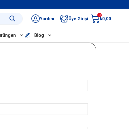
0
Yardım
Üye Girişi
₺0,00
ürüngen
Blog