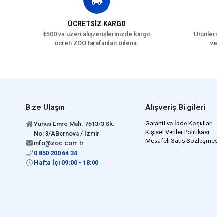
ÜCRETSİZ KARGO
₺500 ve üzeri alışverişlerinizde kargo
Ürünleri
ücreti ZOO tarafından ödenir.
ve
Bize Ulaşın
Alışveriş Bilgileri
Garanti ve İade Koşulları
Yunus Emre Mah. 7513/3 Sk.
Kişisel Veriler Politikası
No: 3/ABornova / İzmir
Mesafeli Satış Sözleşmes
info@zoo.com.tr
0 850 200 64 34
Hafta İçi 09:00 - 18:00