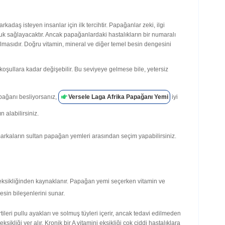
kadaş isteyen insanlar için ilk tercihtir. Papağanlar zeki, ilgi
luk sağlayacaktır. Ancak papağanlardaki hastalıkların bir numaralı
masıdır. Doğru vitamin, mineral ve diğer temel besin dengesini
koşullara kadar değişebilir. Bu seviyeye gelmese bile, yetersiz
apağanı besliyorsanız,
Versele Laga Afrika Papağanı Yemi
iyi
n alabilirsiniz.
arkaların sultan papağan yemleri arasından seçim yapabilirsiniz.
eksikliğinden kaynaklanır. Papağan yemi seçerken vitamin ve
sin bileşenlerini sunar.
tileri pullu ayakları ve solmuş tüyleri içerir, ancak tedavi edilmeden
liği yer alır. Kronik bir A vitamini eksikliği çok ciddi hastalıklara