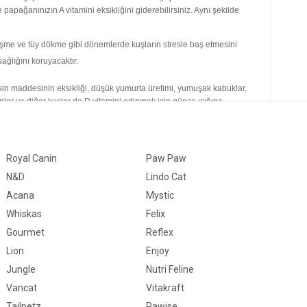
e papağanınızın A vitamini eksikliğini giderebilirsiniz. Aynı şekilde
ftleşme ve tüy dökme gibi dönemlerde kuşların stresle baş etmesini
ağlığını koruyacaktır.
esin maddesinin eksikliği, düşük yumurta üretimi, yumuşak kabuklar,
nlar ve diğer kuşlar da D vitamini edinmek için güneş ışığına
 vitamini seviyeleri elde etmek için güneş ışığına yeterli erişim
önemlidir.
cası, kuşunuzun beslenmesinde yeterli kalsiyum olmasını sağlama
Royal Canin
Paw Paw
ngin olan papağan yemleri arıyorsanız,
N&D
Lindo Cat
i diğer papağan yemlerine göz atabilirsiniz.
Acana
Mystic
eceği anlamına gelir. Bu, uçamama, diğer fiziksel aktiviteleri
Whiskas
Felix
e ihtiyaç duyması ve bunların hepsinin tek bir kaynaktan elde
Gourmet
Reflex
Lion
Enjoy
iğinizde evcil hayvanınız için uyarılma ve zenginleşme
ek aramadır. Vahşi doğada papağanlar genellikle günde birkaç saat
Jungle
Nutri Feline
sağlayabilir.
Vancat
Vitakraft
Tailpetz
Pawise