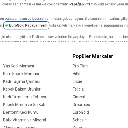
li olarak sağlanması kesinlikle çok önemlidir.
Papağan vitamini
gibi ek takviyeler il
leri parçalamasını ve besinleri emmesini çok zorlaştırır. B vitaminlerinin varlığı, çi
ir.
EuroGold Papağan Yemi
gibi kaliteli markalara yönelmeniz, papağanınızın s
için nispeten yüksek D vitamini seviyelerine ihtiyaç duyar. Bu nedenle, bu temel b
dizler dahil olmak üzere bir dizi sağlık sorununa yol açabilir. İnsanlar gibi, papağa
nin her tarafına yayarlar. Bununla birlikte, iç mekanda tutulan evcil kuşlar, yeterli D
u açıdan düşünüldüğünde papağana sunulan yemin yeteri oranda D vitamini içermesi 
Popüler Markalar
sı için de çok önemlidir. Ruh halinde de rol oynar ve kaygı ile bağlantılıdır. Kısa
Yaş Kedi Maması
Pro Plan
eğinize karar verirken bu dikkate alınmalıdır. Kalsiyum ve D vitamini açısından ze
Kuru Köpek Maması
Hill's
Garden Mix Papağan Yemleri
,
Jungle Organik Kuş Darısı
ve sayfamızdak
Kedi Taşıma Çantası
Trixie
ğanınızın beslenme düzenindeki bir eksikliğin kas tonusunun azalmasına neden olabil
Köpek Bakım Ürünleri
Felicia
lir. Buradaki zorluk, kuşların sağlıklı olmak için bir dizi proteine ​​ve amino asid
n protein değerlerine de odaklanmalısınız.
Kedi Tırmalama Tahtası
Gimcat
Köpek Mama ve Su Kabı
Dreamies
ar. Farklı renk, doku ve tatlara sahip farklı yiyecekler, onlarla etkileşime giremed
ılım oluşturmak için de kullanılabilir. Bir başka önemli zenginleştirme türü de yiyec
Bentonit Kedi Kumu
EuroGold
kramlarla birleştirmek papağanların saatlerce meşgul kalmalarını ve eğlenmelerini 
Balık Vitamin ve Mineral
Schesir
Akvaryum ve Fanus
Zampa