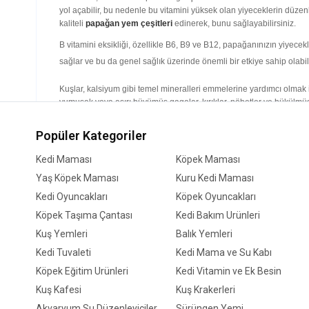
yol açabilir, bu nedenle bu vitamini yüksek olan yiyeceklerin düzen
kaliteli
papağan yem çeşitleri
edinerek, bunu sağlayabilirsiniz.
B vitamini eksikliği, özellikle B6, B9 ve B12, papağanınızın yiyecek
sağlar ve bu da genel sağlık üzerinde önemli bir etkiye sahip olabil
Kuşlar, kalsiyum gibi temel mineralleri emmelerine yardımcı olmak 
yumuşak veya aşırı büyümüş gagalar, kırıklar, nöbetler ve bükülmüş 
güvenirler. Ön bezlerinden yağ salgılarlar ve tımarlarken yağı tüyleri
sağlayamazlar. Bu nedenle bir besin takviyesi almaları şarttır. B
Popüler Kategoriler
Kalsiyum, kemik ve gaga yapısının yanı sıra bağ dokusu ve tüy yapı
Kedi Maması
Köpek Maması
ihtiyacı küçümsenemez. Bu yüzden evcil hayvanınızı neyle besleyec
Yaş Köpek Maması
Kuru Kedi Maması
Gold Wings Papağan Yemi
,
EuroGold Papağan Yemleri
,
Kedi Oyuncakları
Köpek Oyuncakları
Protein, kasların ve dokuların yapı taşlarını oluşturur. Bu da papa
Köpek Taşıma Çantası
Kedi Bakım Ürünleri
gerçekleştirememe ve sonunda can sıkıntısı ve depresyona neden olabi
Kuş Yemleri
edilememesidir. Bu yüzden
papağan için yem
Balık Yemleri
satın alırken, ürünü
Kedi Tuvaleti
Kedi Mama ve Su Kabı
Papağanlar zeki yaratıklardır ve eğlenmezlerse çok geçmeden sıkılırl
sağlar.
Papağan ödül yemleri
, eğitim sırasında kasıtlı olarak kat
Köpek Eğitim Ürünleri
Kedi Vitamin ve Ek Besin
yiyecek aramak için zaman harcarlar. Yiyecek arama oyuncaklarını i
Kuş Kafesi
Kuş Krakerleri
Kaliteli Papağan Yemleri ile Kuşunuzu Mutlu Edin
Akvaryum Su Düzenleyiciler
Sürüngen Yemi