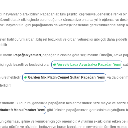
yvanlar olarak bilinir. Papağanlar, tüm şaşırtıcı çeşitleriyle, genellikle renkli bir ar
a düzenli olarak etkileşimde bulunduğunuz sürece size onlarca yıllık eğlence ve dost
evcil hayvan türü gibi papağanların da karmaşık beslenme gereksinimlerine sahip ol
ten hafif durumlardan, bilişsel bozukluk ve organ yetmezliği gibi çok daha şiddetli 
bilir.
i vardır.
Papağan yemleri
, papağanın cinsine göre seçilmelidir. Örneğin, Afrika p
çin çok lezzetli ve besleyici olan
Versele Laga Avustralya Papağan Yemi
satı
m üretmektedir.
Garden Mix Platin Cennet Sultan Papağanı Yemi
ya da diğer m
rlidir!
 arasındadır. Bu durum, genellikle papağanın beslenmesindeki taze meyve ve sebze 
Vitakraft Menu Paraket Yemi
gibi ürünler, papağanınızın gereksinim duyduğunu be
 çalışması, işitme ve kemikler için çok önemlidir. A vitamini eksikliğinin erken belir
mada güçlük ve gözlerin, boğazın ve burun kanallarının çevresinde üretilen mukus eksik