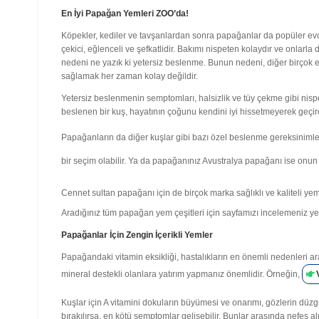
En İyi Papağan Yemleri ZOO’da!
Köpekler, kediler ve tavşanlardan sonra papağanlar da popüler evcil ha
çekici, eğlenceli ve şefkatlidir. Bakımı nispeten kolaydır ve onlarl
nedeni ne yazık ki yetersiz beslenme. Bunun nedeni, diğer birçok 
sağlamak her zaman kolay değildir.
Yetersiz beslenmenin semptomları, halsizlik ve tüy çekme gibi nispe
beslenen bir kuş, hayatının çoğunu kendini iyi hissetmeyerek geçire
Papağanların da diğer kuşlar gibi bazı özel beslenme gereksinimler
bir seçim olabilir. Ya da papağanınız Avustralya papağanı ise onun i
Cennet sultan papağanı için de birçok marka sağlıklı ve kaliteli ye
Aradığınız tüm papağan yem çeşitleri için sayfamızı incelemeniz yete
Papağanlar İçin Zengin İçerikli Yemler
Papağandaki vitamin eksikliği, hastalıkların en önemli nedenleri
mineral destekli olanlara yatırım yapmanız önemlidir. Örneğin,
Kuşlar için A vitamini dokuların büyümesi ve onarımı, gözlerin düzgün
bırakılırsa, en kötü semptomlar gelişebilir. Bunlar arasında nefes al