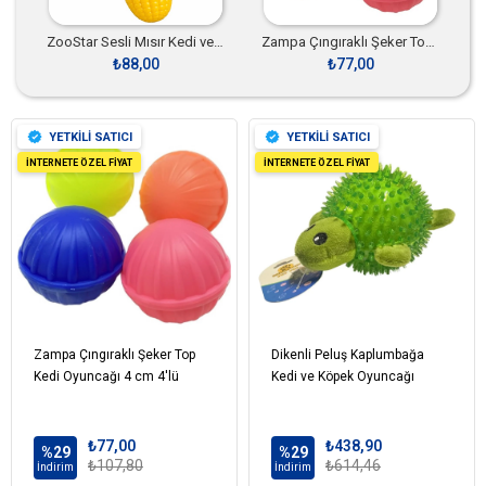
ZooStar Sesli Mısır Kedi ve Köpek Oyuncağı
Zampa Çıngıraklı Şeker Top Kedi Oyuncağı 4 cm 4'lü
₺88,00
₺77,00
₺438,
YETKİLİ SATICI
YETKİLİ SATICI
İNTERNETE ÖZEL FİYAT
İNTERNETE ÖZEL FİYAT
Zampa Çıngıraklı Şeker Top
Dikenli Peluş Kaplumbağa
Kedi Oyuncağı 4 cm 4'lü
Kedi ve Köpek Oyuncağı
₺77,00
₺438,90
%29
%29
₺107,80
₺614,46
İndirim
İndirim