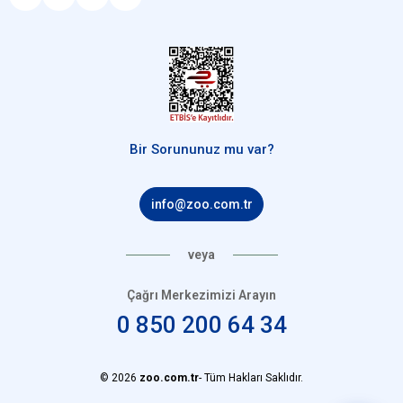
nevi bakım işlevine sahiptir. Ayrıca keyifli vakit geçirmek için de
birebir olan ürünlerdir. Kedilerin zihinsel gelişimini destekleyen
puzzle benzeri oyuncaklar da mevcuttur. Bir ödül maması ya da bir
parça mama ile kedilerin bu tür oyuncaklar ile oynaması teşvik
edilebilir. Kediler bir labirentin içinde yer alan ya da bir topun
içinde yer alan mamaya ulaşmak için zihinsel faaliyet göstererek
keyifli vakit geçirir.
Trixie Kedi Matatabi Oyun Topu
da kedinizin
zihinsel gelişimini destekleyebilir.
Bir Sorununuz mu var?
Kedilerin fiziksel aktifliği kadar zihinsel gelişimi de önemlidir. Bu
nedenle de yalnızca kedinizi fiziksel olarak oyalayacak oyuncaklar
tercih etmeniz her zaman doğru değildir. Hem fiziksel hem de
info@zoo.com.tr
zihinsel gelişim ve aktifliğe destek olacak farklı oyuncakları satın
alabilir ya da evde kendiniz yapabilirsiniz. Kediler özellikle de ilgi
çekici sese ya da görüntüye sahip olan oyuncaklar ile oynamaktan
veya
keyif alırlar. Bu nedenle de parlak, ışıklı, müzikli, ses çıkaran
oyuncakları tercih etmeniz kedinizin mutluluğu için önemlidir.
Çağrı Merkezimizi Arayın
Özellikle de bu tip oyuncakların malzemesine dikkat ederek satın
almanız gerekir. Zararlı kimyasalları içeren, zararlı boyalar ile
0 850 200 64 34
hazırlanan, küçük parçalar içeren oyuncakları tercih etmeniz
kedinizin sağlığını etkileyebilir. Bu nedenle de mümkün olduğunca
dikkatli şekilde oyuncak seçimi yapmalısınız.
© 2026
zoo.com.tr
- Tüm Hakları Saklıdır.
Top, çıngıraklı oyuncaklar, ışıklı ürünler, ses çıkaran oyuncaklar,