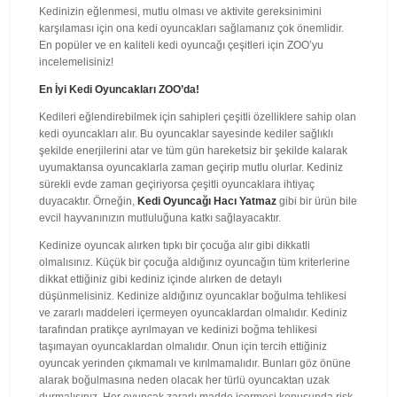
Kedinizin eğlenmesi, mutlu olması ve aktivite gereksinimini
karşılaması için ona kedi oyuncakları sağlamanız çok önemlidir.
En popüler ve en kaliteli kedi oyuncağı çeşitleri için ZOO’yu
incelemelisiniz!
En İyi Kedi Oyuncakları ZOO’da!
Kedileri eğlendirebilmek için sahipleri çeşitli özelliklere sahip olan
kedi oyuncakları alır. Bu oyuncaklar sayesinde kediler sağlıklı
şekilde enerjilerini atar ve tüm gün hareketsiz bir şekilde kalarak
uyumaktansa oyuncaklarla zaman geçirip mutlu olurlar. Kediniz
sürekli evde zaman geçiriyorsa çeşitli oyuncaklara ihtiyaç
duyacaktır. Örneğin,
Kedi Oyuncağı Hacı Yatmaz
gibi bir ürün bile
evcil hayvanınızın mutluluğuna katkı sağlayacaktır.
Kedinize oyuncak alırken tıpkı bir çocuğa alır gibi dikkatli
olmalısınız. Küçük bir çocuğa aldığınız oyuncağın tüm kriterlerine
dikkat ettiğiniz gibi kediniz içinde alırken de detaylı
düşünmelisiniz. Kedinize aldığınız oyuncaklar boğulma tehlikesi
ve zararlı maddeleri içermeyen oyuncaklardan olmalıdır. Kediniz
tarafından pratikçe ayrılmayan ve kedinizi boğma tehlikesi
taşımayan oyuncaklardan olmalıdır. Onun için tercih ettiğiniz
oyuncak yerinden çıkmamalı ve kırılmamalıdır. Bunları göz önüne
alarak boğulmasına neden olacak her türlü oyuncaktan uzak