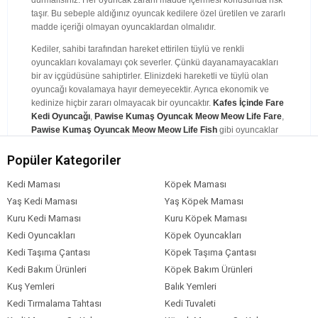
durmalısınız. Her oyuncak zararlı madde içermesi konusunda risk
taşır. Bu sebeple aldığınız oyuncak kedilere özel üretilen ve zararlı
madde içeriği olmayan oyuncaklardan olmalıdır.
Kediler, sahibi tarafından hareket ettirilen tüylü ve renkli
oyuncakları kovalamayı çok severler. Çünkü dayanamayacakları
bir av içgüdüsüne sahiptirler. Elinizdeki hareketli ve tüylü olan
oyuncağı kovalamaya hayır demeyecektir. Ayrıca ekonomik ve
kedinize hiçbir zararı olmayacak bir oyuncaktır.
Kafes İçinde Fare
Kedi Oyuncağı
,
Pawise Kumaş Oyuncak Meow Meow Life Fare
,
Pawise Kumaş Oyuncak Meow Meow Life Fish
gibi oyuncaklar
iyi birer seçim olabilir.
Popüler Kategoriler
Kedilere özel olarak üretilen lazer işaretlerini alabilirsiniz. Diğer
lazer ışınlarını aldığınız zaman kedinizin gözlerine ciddi zararlar
Kedi Maması
Köpek Maması
verebilir. Ona özel üretilen lazer ışınını almadığınız zaman kediniz
Yaş Kedi Maması
Yaş Köpek Maması
sürekli o ışığı takip eder ve reflekslerini güçlü olduğunu göz önüne
Kuru Kedi Maması
Kuru Köpek Maması
alırsak bu zararların gerçekleşme ihtimali hiç de düşük değildir. Bu
sebeple kedinize alacağınız oyuncak ona özel üretilmiş olmalıdır.
Kedi Oyuncakları
Köpek Oyuncakları
Kediler lazerli ışıklarla oynamayı ya çok sever ya da hiç sevmezler.
Kedi Taşıma Çantası
Köpek Taşıma Çantası
Çünkü kediler çevresinde hareket eden bir şey gördüğünde hırçın
Kedi Bakım Ürünleri
Köpek Bakım Ürünleri
ve saldırgan bir davranış gösterir. Önce sakin olarak hedeflerini
Kuş Yemleri
Balık Yemleri
izler ve aniden o noktaya karşı saldırıya geçer. Kediniz ne kadar
uğraşırlarsa uğraşsınlar bu lazerli ışını yakalayamayacaktır. Bu da
Kedi Tırmalama Tahtası
Kedi Tuvaleti
kedinizde saplantı haline gelerek, onu keyiflendirecek. Sizler