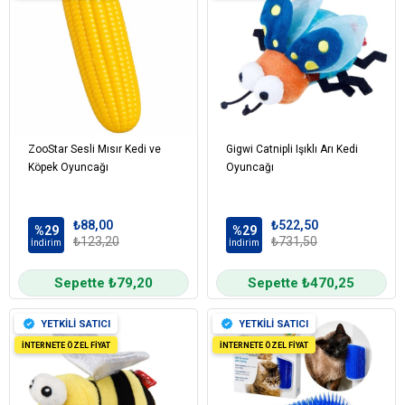
ZooStar Sesli Mısır Kedi ve
Gigwi Catnipli Işıklı Arı Kedi
Köpek Oyuncağı
Oyuncağı
₺88,00
₺522,50
%29
%29
₺123,20
₺731,50
İndirim
İndirim
Sepette ₺79,20
Sepette ₺470,25
YETKİLİ SATICI
YETKİLİ SATICI
İNTERNETE ÖZEL FİYAT
İNTERNETE ÖZEL FİYAT