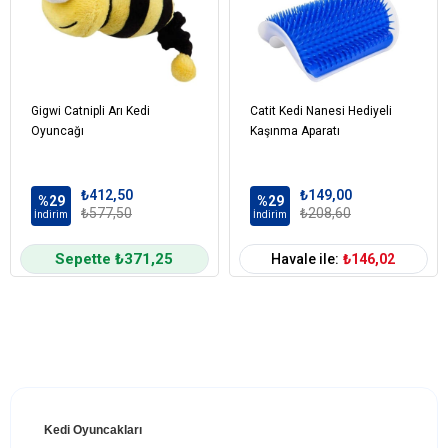
Gigwi Catnipli Arı Kedi
Catit Kedi Nanesi Hediyeli
Oyuncağı
Kaşınma Aparatı
₺412,50
₺149,00
%29
%29
₺577,50
₺208,60
İndirim
İndirim
Sepette ₺371,25
Havale ile:
₺146,02
Kedi Oyuncakları