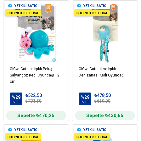
YETKİLİ SATICI
YETKİLİ SATICI
İNTERNETE ÖZEL FİYAT
İNTERNETE ÖZEL FİYAT
GiGwi Catnipli Işıklı Peluş
GiGwi Catnipli ve Işıklı
Salyangoz Kedi Oyuncağı 12
Denizanası Kedi Oyuncağı
cm
₺522,50
₺478,50
%29
%29
₺731,50
₺669,90
İndirim
İndirim
Sepette ₺470,25
Sepette ₺430,65
YETKİLİ SATICI
YETKİLİ SATICI
İNTERNETE ÖZEL FİYAT
İNTERNETE ÖZEL FİYAT