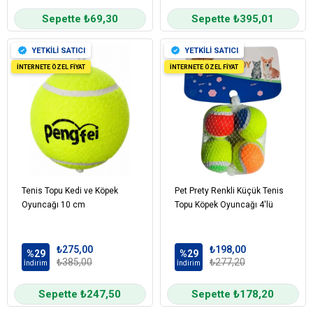
Sepette ₺69,30
Sepette ₺395,01
YETKİLİ SATICI
YETKİLİ SATICI
İNTERNETE ÖZEL FİYAT
İNTERNETE ÖZEL FİYAT
Tenis Topu Kedi ve Köpek
Pet Prety Renkli Küçük Tenis
Oyuncağı 10 cm
Topu Köpek Oyuncağı 4'lü
₺275,00
₺198,00
%29
%29
₺385,00
₺277,20
İndirim
İndirim
Sepette ₺247,50
Sepette ₺178,20