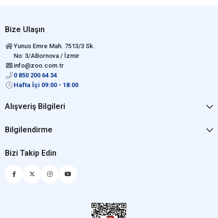
Yalnızca ısı için değil aynı zamanda ışık ve gerekli ışınlar için de
tercih edilen sürüngen lambaları, sürüngenlerin temel yaşam
Bize Ulaşın
ihtiyaçlarından biri olarak görülebilir. Bu nedenle de uzun süreli
kullanım sağlayan ürünler olmasına ve dayanıklı, kaliteli ürünlerin
Yunus Emre Mah. 7513/3 Sk.
satın alınmasına dikkat edilmesi gerekmektedir. Tercih edilecek
No: 3/ABornova / İzmir
olan ürünün uzun ömürlü olması, sürüngenlerin de uzun süreli
info@zoo.com.tr
şekilde bu ürünleri kullanabilmesine olanak tanıyacaktır.
0 850 200 64 34
Tercih edilen sürüngen lambalarının enerji tasarrufu sağlayan
Hafta İçi 09:00 - 18:00
ürünler olması önemlidir. Uzun süreli şekilde çalışacak olan bu
lambaların yüksek enerji harcaması durumunda sürüngeninizin
Alışveriş Bilgileri
sağlığı korunabilir ancak yine de onun sağlığını korurken yüksek
maliyetli bir teraryum alanı kurmuş olursunuz. Bu nedenle de
Bilgilendirme
sürüngen lambası satın alacağınız zaman mutlaka enerji
verimliliği kapsamında iş gören bir sürüngen lambası almanız
önerilmektedir.
Bizi Takip Edin
Sürüngen Lambası ile İlgili Sık
Sorulan Sorular