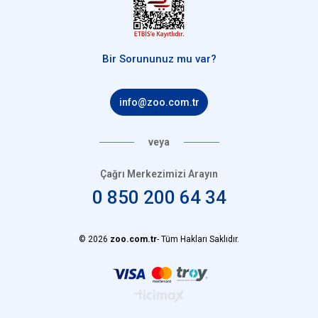
UVB Lamba Ne İşe Yarar?
Bir Sorununuz mu var?
Sürüngen Lambası Şart Mı?
info@zoo.com.tr
veya
Çağrı Merkezimizi Arayın
0 850 200 64 34
© 2026
zoo.com.tr
- Tüm Hakları Saklıdır.