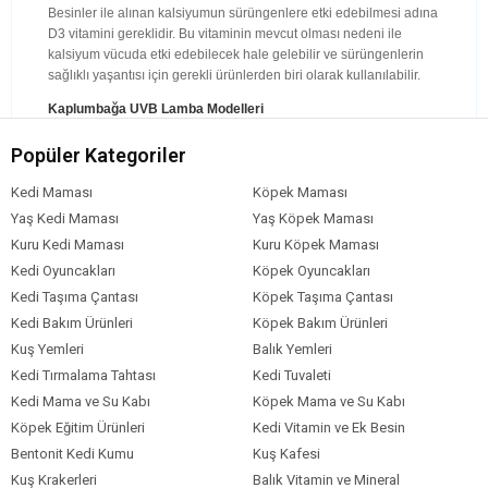
Besinler ile alınan kalsiyumun sürüngenlere etki edebilmesi adına
D3 vitamini gereklidir. Bu vitaminin mevcut olması nedeni ile
kalsiyum vücuda etki edebilecek hale gelebilir ve sürüngenlerin
sağlıklı yaşantısı için gerekli ürünlerden biri olarak kullanılabilir.
Kaplumbağa UVB Lamba Modelleri
UVB lambalar kaplumbağa ve benzeri pek çok sürüngenin
Popüler Kategoriler
kalsiyum emiliminin gerçekleşmesi ve sağlıklı bir yaşam
sürdürebilmesi adına gerekli olan ışınları sağlamakla görevli olan
Kedi Maması
Köpek Maması
lambalara denir. Bu lambalar vasıtasıyla camın içerisinden
Yaş Kedi Maması
Yaş Köpek Maması
geçemeyen UVB ışınlarının sürüngenlere nüfuz etmesi mümkün
Kuru Kedi Maması
Kuru Köpek Maması
olabilmektedir.
Kedi Oyuncakları
Köpek Oyuncakları
Sürüngenlerin teraryumlarının içerisinde tercih edilen pek çok
Kedi Taşıma Çantası
Köpek Taşıma Çantası
farklı lamba, farklı görevler ile kullanılır. Bu lambalar genellikle
sürüngenlerin doğala yakın olan yaşam alanlarını sağlamak adına
Kedi Bakım Ürünleri
Köpek Bakım Ürünleri
görevlidir. UVB lambalar da benzer işleme sahip olduğundan
Kuş Yemleri
Balık Yemleri
dolayı sürüngenlerin sağlığını desteklemeye yardımcı olan
Kedi Tırmalama Tahtası
Kedi Tuvaleti
kalsiyumun emilimini gerçekleştirmek adına önemlidir.
Kedi Mama ve Su Kabı
Köpek Mama ve Su Kabı
Kaplumbağaların sağlığı adına aydınlatmanın ve farklı lambaların
Köpek Eğitim Ürünleri
Kedi Vitamin ve Ek Besin
kullanımının önemi büyüktür. Farklı lambalar yardımıyla
Bentonit Kedi Kumu
Kuş Kafesi
sürüngenlerin cilt rahatsızlıklarına sahip olması engellenir ve aynı
Kuş Krakerleri
zamanda çeşitli minerallerin emiliminin gerçekleşmesi
Balık Vitamin ve Mineral