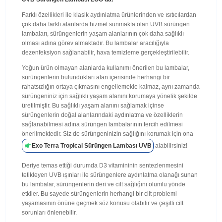
Farklı özellikleri ile klasik aydınlatma ürünlerinden ve ısıtıcılardan
çok daha farklı alanlarda hizmet sunmakta olan UVB sürüngen
lambaları, sürüngenlerin yaşam alanlarının çok daha sağlıklı
olması adına görev almaktadır. Bu lambalar aracılığıyla
dezenfeksiyon sağlanabilir, hava temizleme gerçekleştirilebilir.
Yoğun ürün olmayan alanlarda kullanımı önerilen bu lambalar,
sürüngenlerin bulundukları alan içerisinde herhangi bir
rahatsızlığın ortaya çıkmasını engellemekle kalmaz, aynı zamanda
sürüngeniniz için sağlıklı yaşam alanını korumaya yönelik şekilde
üretilmiştir. Bu sağlıklı yaşam alanını sağlamak içinse
sürüngenlerin doğal alanlarındaki aydınlatma ve özelliklerin
sağlanabilmesi adına sürüngen lambalarının tercih edilmesi
önerilmektedir. Siz de sürüngeninizin sağlığını korumak için ona
Exo Terra Tropical Sürüngen Lambası UVB
alabilirsiniz!
Deriye temas ettiği durumda D3 vitamininin sentezlenmesini
tetikleyen UVB ışınları ile sürüngenlere aydınlatma olanağı sunan
bu lambalar, sürüngenlerin deri ve cilt sağlığını olumlu yönde
etkiler. Bu sayede sürüngenlerin herhangi bir cilt problemi
yaşamasının önüne geçmek söz konusu olabilir ve çeşitli cilt
sorunları önlenebilir.