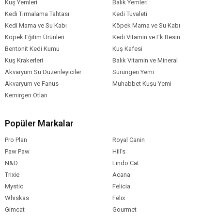
Kuş Yemleri
Balık Yemleri
Kedi Tırmalama Tahtası
Kedi Tuvaleti
Kedi Mama ve Su Kabı
Köpek Mama ve Su Kabı
Köpek Eğitim Ürünleri
Kedi Vitamin ve Ek Besin
Bentonit Kedi Kumu
Kuş Kafesi
Kuş Krakerleri
Balık Vitamin ve Mineral
Akvaryum Su Düzenleyiciler
Sürüngen Yemi
Akvaryum ve Fanus
Muhabbet Kuşu Yemi
Kemirgen Otları
Popüler Markalar
Pro Plan
Royal Canin
Paw Paw
Hill's
N&D
Lindo Cat
Trixie
Acana
Mystic
Felicia
Whiskas
Felix
Gimcat
Gourmet