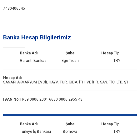
7430406045
Banka Hesap Bilgilerimiz
Banka Adı
Şube
Hesap Tipi
Garanti Bankası
Ege Ticari
TRY
Hesap Adı
:
SANAT-I AKVARYUM EVCİL HAYV. TUR. GIDA. İTH. VE İHR. SAN. TİC. LTD. ŞTİ.
IBAN No
:
TR59 0006 2001 6680 0006 2955 43
Banka Adı
Şube
Hesap Tipi
Türkiye İş Bankası
Bornova
TRY