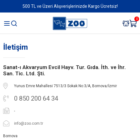
500 TL ve Üzeri Alışverişlerinizde Kargo Ücretsiz!
0
İletişim
Sanat-ı Akvaryum Evcil Hayv. Tur. Gıda. İth. ve İhr.
San. Tic. Ltd. Şti.
Yunus Emre Mahallesi 7513/3 Sokak No:3/A, Bornova/İzmir
0 850 200 64 34
-
info@zoo.com.tr
Bornova