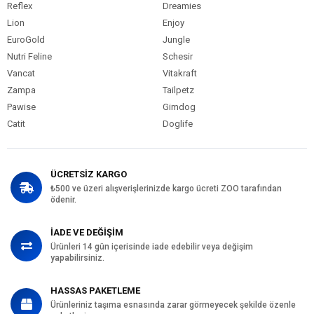
Reflex
Dreamies
Lion
Enjoy
EuroGold
Jungle
Nutri Feline
Schesir
Vancat
Vitakraft
Zampa
Tailpetz
Pawise
Gimdog
Catit
Doglife
ÜCRETSİZ KARGO
₺500 ve üzeri alışverişlerinizde kargo ücreti ZOO tarafından
ödenir.
İADE VE DEĞİŞİM
Ürünleri 14 gün içerisinde iade edebilir veya değişim
yapabilirsiniz.
HASSAS PAKETLEME
Ürünleriniz taşıma esnasında zarar görmeyecek şekilde özenle