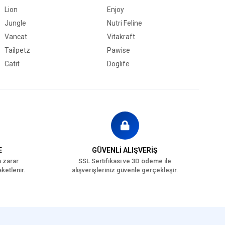
Lion
Enjoy
Jungle
Nutri Feline
Vancat
Vitakraft
Tailpetz
Pawise
Catit
Doglife
E
GÜVENLİ ALIŞVERİŞ
a zarar
SSL Sertifikası ve 3D ödeme ile
ketlenir.
alışverişleriniz güvenle gerçekleşir.