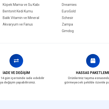
Köpek Mama ve Su Kabı
Dreamies
Bentonit Kedi Kumu
EuroGold
Balık Vitamin ve Mineral
Schesir
Akvaryum ve Fanus
Zampa
Gimdog
İADE VE DEĞİŞİM
HASSAS PAKETLEM
 14 gün içerisinde iade edebilir
Ürünleriniz taşıma esnasınd
ya değişim yapabilirsiniz.
görmeyecek şekilde özenle pa