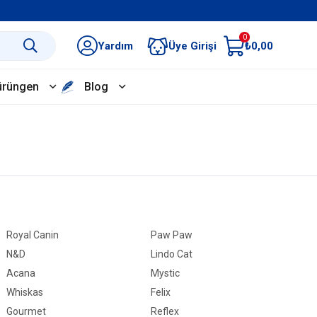
0
Yardım
Üye Girişi
₺0,00
ürüngen
Blog
Royal Canin
Paw Paw
N&D
Lindo Cat
Acana
Mystic
Whiskas
Felix
Gourmet
Reflex