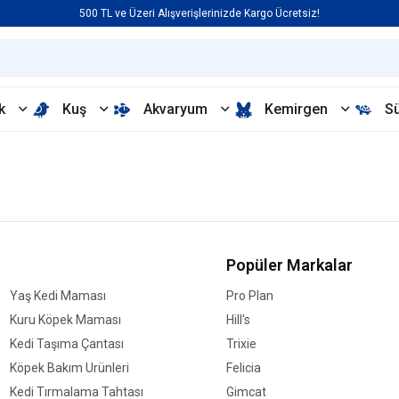
500 TL ve Üzeri Alışverişlerinizde Kargo Ücretsiz!
k
Kuş
Akvaryum
Kemirgen
S
Popüler Markalar
Yaş Kedi Maması
Pro Plan
Kuru Köpek Maması
Hill's
Kedi Taşıma Çantası
Trixie
Köpek Bakım Ürünleri
Felicia
Kedi Tırmalama Tahtası
Gimcat