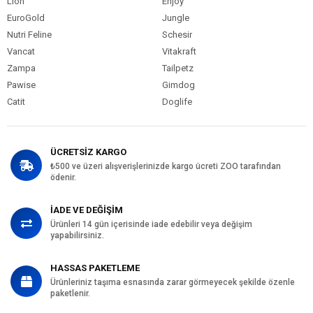
Lion
Enjoy
EuroGold
Jungle
Nutri Feline
Schesir
Vancat
Vitakraft
Zampa
Tailpetz
Pawise
Gimdog
Catit
Doglife
ÜCRETSİZ KARGO
₺500 ve üzeri alışverişlerinizde kargo ücreti ZOO tarafından
ödenir.
İADE VE DEĞİŞİM
Ürünleri 14 gün içerisinde iade edebilir veya değişim
yapabilirsiniz.
HASSAS PAKETLEME
Ürünleriniz taşıma esnasında zarar görmeyecek şekilde özenle
paketlenir.