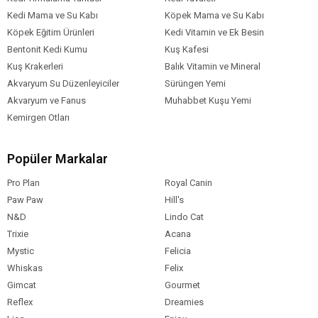
Kedi Mama ve Su Kabı
Köpek Mama ve Su Kabı
Köpek Eğitim Ürünleri
Kedi Vitamin ve Ek Besin
Bentonit Kedi Kumu
Kuş Kafesi
Kuş Krakerleri
Balık Vitamin ve Mineral
Akvaryum Su Düzenleyiciler
Sürüngen Yemi
Akvaryum ve Fanus
Muhabbet Kuşu Yemi
Kemirgen Otları
Popüler Markalar
Pro Plan
Royal Canin
Paw Paw
Hill's
N&D
Lindo Cat
Trixie
Acana
Mystic
Felicia
Whiskas
Felix
Gimcat
Gourmet
Reflex
Dreamies