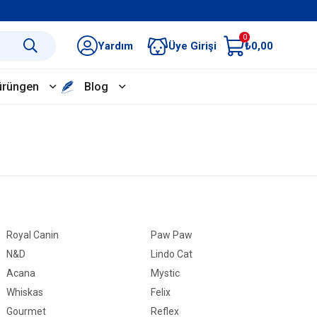
0
Yardım
Üye Girişi
₺0,00
ürüngen
Blog
Royal Canin
Paw Paw
N&D
Lindo Cat
Acana
Mystic
Whiskas
Felix
Gourmet
Reflex