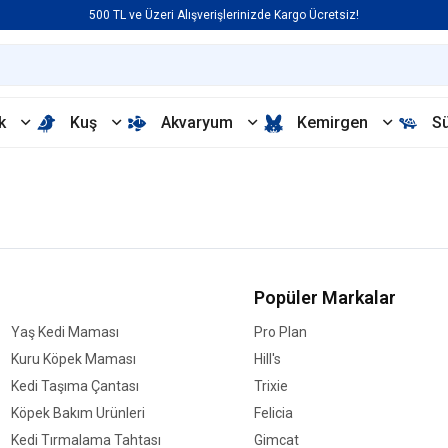
500 TL ve Üzeri Alışverişlerinizde Kargo Ücretsiz!
k
Kuş
Akvaryum
Kemirgen
S
Popüler Markalar
Yaş Kedi Maması
Pro Plan
Kuru Köpek Maması
Hill's
Kedi Taşıma Çantası
Trixie
Köpek Bakım Ürünleri
Felicia
Kedi Tırmalama Tahtası
Gimcat