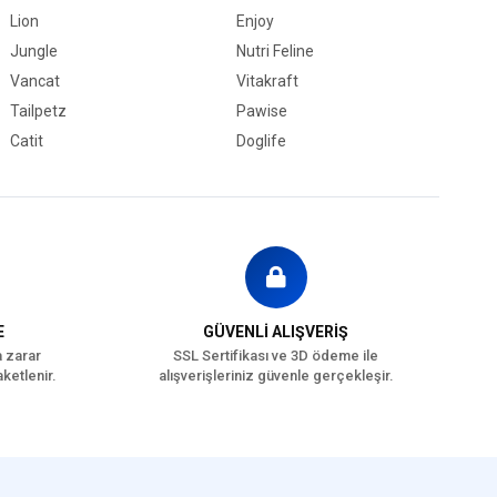
Lion
Enjoy
Jungle
Nutri Feline
Vancat
Vitakraft
Tailpetz
Pawise
Catit
Doglife
E
GÜVENLİ ALIŞVERİŞ
a zarar
SSL Sertifikası ve 3D ödeme ile
ketlenir.
alışverişleriniz güvenle gerçekleşir.