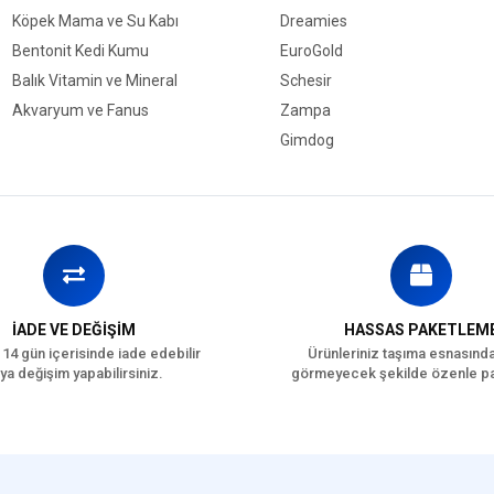
Köpek Mama ve Su Kabı
Dreamies
Bentonit Kedi Kumu
EuroGold
Balık Vitamin ve Mineral
Schesir
Akvaryum ve Fanus
Zampa
Gimdog
İADE VE DEĞİŞİM
HASSAS PAKETLEM
 14 gün içerisinde iade edebilir
Ürünleriniz taşıma esnasınd
ya değişim yapabilirsiniz.
görmeyecek şekilde özenle pa