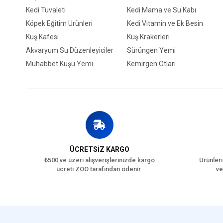
Kedi Tuvaleti
Kedi Mama ve Su Kabı
Köpek Eğitim Ürünleri
Kedi Vitamin ve Ek Besin
Kuş Kafesi
Kuş Krakerleri
Eu
Akvaryum Su Düzenleyiciler
Sürüngen Yemi
Muhabbet Kuşu Yemi
Kemirgen Otları
EuroCat Markas
En Çok Tercih 
ÜCRETSİZ KARGO
₺500 ve üzeri alışverişlerinizde kargo
Ürünleri
ücreti ZOO tarafından ödenir.
ve