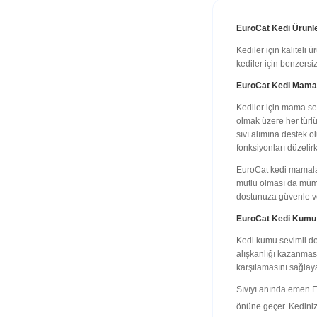
EuroCat Kedi Ürünl
Kediler için kaliteli
kediler için benzersi
EuroCat Kedi Mama
Kediler için mama seç
olmak üzere her türl
sıvı alımına destek 
fonksiyonları düzelir
EuroCat kedi mamalar
mutlu olması da müm
dostunuza güvenle ver
EuroCat Kedi Kumu
Kedi kumu sevimli dos
alışkanlığı kazanması
karşılamasını sağlaya
Sıvıyı anında emen E
önüne geçer. Kedinizi