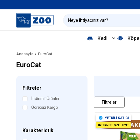
Kedi
Köpe
Anasayfa
EuroCat
EuroCat
Filtreler
İndirimli Ürünler
Filtreler
Ücretsiz Kargo
YETKİLİ SATICI
İNTERNETE ÖZEL FİYAT
Karakteristik