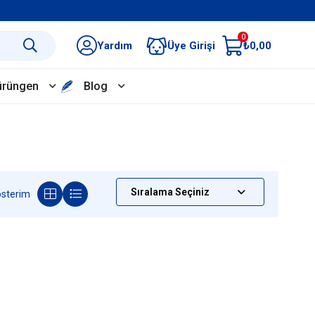
0
Yardım
Üye Girişi
₺0,00
ürüngen
Blog