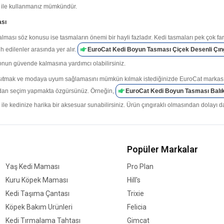
ı ile kullanmanız mümkündür.
ası
ması söz konusu ise tasmaların önemi bir hayli fazladır. Kedi tasmaları pek çok fark
h edilenler arasında yer alır.
EuroCat Kedi Boyun Tasması Çiçek Desenli Çıng
onun güvende kalmasına yardımcı olabilirsiniz.
nsıtmak ve modaya uyum sağlamasını mümkün kılmak istediğinizde EuroCat markası onl
dan seçim yapmakta özgürsünüz. Örneğin,
EuroCat Kedi Boyun Tasması Balık 
ile kedinize harika bir aksesuar sunabilirsiniz. Ürün çıngıraklı olmasından dolayı
ri
eşitli kedi ürünleri sunar. Bunlardan biri de kedi oyuncakları olmaktadır. EuroCat ked
Popüler Markalar
kedinizin günlük aktifliğini desteklerken diğer yandan mutlu olmasını ve iyi vakit ge
Yaş Kedi Maması
Pro Plan
oCat oyuncaklar sayesinde söz konusu olabilecektir. Bunu sağlamak adına
Eur
Kuru Köpek Maması
Hill's
Kedi Taşıma Çantası
Trixie
 çok çeşitlidir. Kedinizin rutin bakımını sağlamak adına kaliteli ürünler kullanmanız g
Köpek Bakım Ürünleri
Felicia
 önemlidir. Örneğin kedinizin tırnak bakımında
EuroCat Kedi Tırnak Makası
gi
Kedi Tırmalama Tahtası
Gimcat
 yardımcıdır. Kedinizin tırnağını bu tarz bir ürünle kesmeniz, çeşitli yaralanmaları