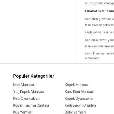
ürünü gönül rahatlığ
EuroCat Kedi Tasm
Kedinizin güvende kal
tasmaları en çok terci
sağlayabilir hem de 
Kedinizin tarzını ya
tasma modeli arasın
sevimli tasma modeli 
olmaktadır.
EuroCat Kedi Ürünle
EuroCat markası çok ç
Popüler Kategoriler
oyuncaklar sayesinde 
Kedi Maması
Köpek Maması
etmeniz de yine Eur
Yaş Köpek Maması
Kuru Kedi Maması
alabilirsiniz.
Kedi Oyuncakları
Köpek Oyuncakları
Kedilerin ihtiyaçları
Köpek Taşıma Çantası
Kedi Bakım Ürünleri
açısından son derece
Kuş Yemleri
Balık Yemleri
bakımının yapılmasına