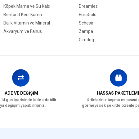
Köpek Mama ve Su Kabı
Dreamies
Bentonit Kedi Kumu
EuroGold
Balık Vitamin ve Mineral
Schesir
roCat Kedi Ürünleri, Kumlar ve Mamalar ile
Akvaryum ve Fanus
Zampa
Gimdog
ı Kaliteli Mi?
Edilen EuroCat Ürünleri Hangileri?
İADE VE DEĞİŞİM
HASSAS PAKETLEM
 14 gün içerisinde iade edebilir
Ürünleriniz taşıma esnasınd
ya değişim yapabilirsiniz.
görmeyecek şekilde özenle pa