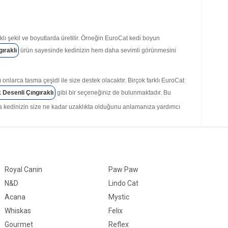
lı şekil ve boyutlarda üretilir. Örneğin EuroCat kedi boyun
ıraklı
ürün sayesinde kedinizin hem daha sevimli görünmesini
arca tasma çeşidi ile size destek olacaktır. Birçok farklı EuroCat
Desenli Çıngıraklı
gibi bir seçeneğiniz de bulunmaktadır. Bu
 da kedinizin size ne kadar uzaklıkta olduğunu anlamanıza yardımcı
i oyuncakları birçok farklı şekil ve tasarımda üretilir. Bu
çirmesini de sağlayabilirsiniz. Kedinizin zihinsel gelişimini teşvik
Royal Canin
Paw Paw
oCat Kedi Oyuncağı Püsküllü Maymun
gibi bir ürün satın
N&D
Lindo Cat
Acana
Mystic
erekir. Kedinizin bakımında kaliteli ürünler kullanmanız onun sağlığı
Whiskas
Felix
bi bir ürün tercih etmeniz, kedinizin bu süreçte güvenli bir şekilde
Gourmet
Reflex
n önüne geçebilecektir.