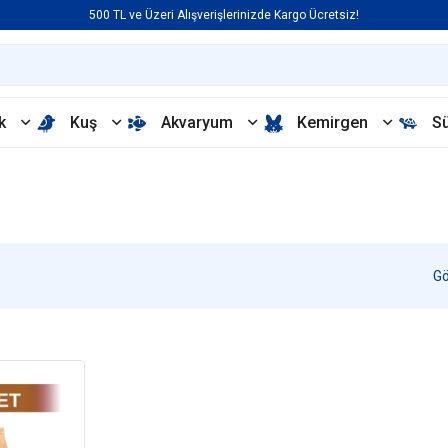
500 TL ve Üzeri Alışverişlerinizde Kargo Ücretsiz!
k
Kuş
Akvaryum
Kemirgen
S