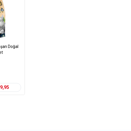
aşan Doğal
et
9,95