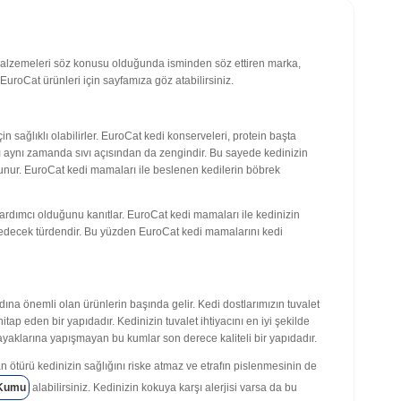
di malzemeleri söz konusu olduğunda isminden söz ettiren marka,
EuroCat ürünleri için sayfamıza göz atabilirsiniz.
n sağlıklı olabilirler. EuroCat kedi konserveleri, protein başta
 aynı zamanda sıvı açısından da zengindir. Bu sayede kedinizin
lunur. EuroCat kedi mamaları ile beslenen kedilerin böbrek
ardımcı olduğunu kanıtlar. EuroCat kedi mamaları ile kedinizin
edecek türdendir. Bu yüzden EuroCat kedi mamalarını kedi
ına önemli olan ürünlerin başında gelir. Kedi dostlarımızın tuvalet
p eden bir yapıdadır. Kedinizin tuvalet ihtiyacını en iyi şekilde
ayaklarına yapışmayan bu kumlar son derece kaliteli bir yapıdadır.
türü kedinizin sağlığını riske atmaz ve etrafın pislenmesinin de
 Kumu
alabilirsiniz. Kedinizin kokuya karşı alerjisi varsa da bu