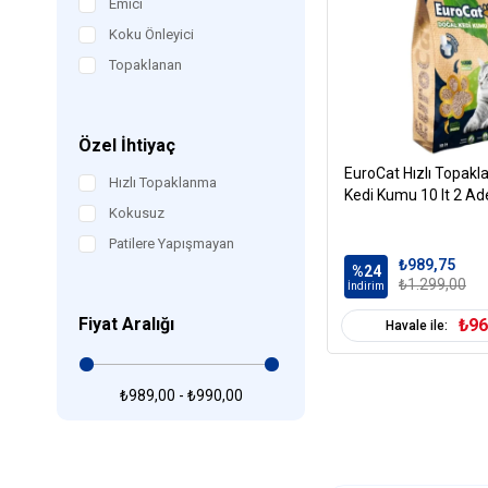
Emici
Koku Önleyici
Topaklanan
Özel İhtiyaç
EuroCat Hızlı Topakl
Hızlı Topaklanma
Kedi Kumu 10 lt 2 Ad
Kokusuz
Patilere Yapışmayan
₺989,75
%24
₺1.299,00
İndirim
Fiyat Aralığı
₺96
Havale ile:
₺989,00 - ₺990,00