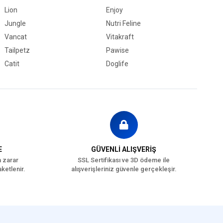
Lion
Enjoy
Jungle
Nutri Feline
Vancat
Vitakraft
 İlgili Sık Sorulan Sorular
Tailpetz
Pawise
Catit
Doglife
E
GÜVENLİ ALIŞVERİŞ
a zarar
SSL Sertifikası ve 3D ödeme ile
ketlenir.
alışverişleriniz güvenle gerçekleşir.