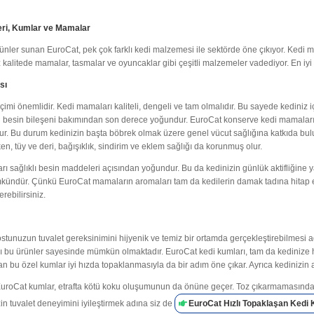
eri, Kumlar ve Mamalar
 ürünler sunan EuroCat, pek çok farklı kedi malzemesi ile sektörde öne çıkıyor. Ke
z kalitede mamalar, tasmalar ve oyuncaklar gibi çeşitli malzemeler vadediyor. En iyi 
sı
imi önemlidir. Kedi mamaları kaliteli, dengeli ve tam olmalıdır. Bu sayede kediniz içi
ü besin bileşeni bakımından son derece yoğundur. EuroCat konserve kedi mamaları
olur. Bu durum kedinizin başta böbrek olmak üzere genel vücut sağlığına katkıda bu
ken, tüy ve deri, bağışıklık, sindirim ve eklem sağlığı da korunmuş olur.
ı sağlıklı besin maddeleri açısından yoğundur. Bu da kedinizin günlük aktifliğine y
kündür. Çünkü EuroCat mamaların aromaları tam da kedilerin damak tadına hitap 
ebilirsiniz.
tunuzun tuvalet gereksinimini hijyenik ve temiz bir ortamda gerçekleştirebilmesi ad
 bu ürünler sayesinde mümkün olmaktadır. EuroCat kedi kumları, tam da kedinize hita
n bu özel kumlar iyi hızda topaklanmasıyla da bir adım öne çıkar. Ayrıca kedinizin 
uroCat kumlar, etrafta kötü koku oluşumunun da önüne geçer. Toz çıkarmamasından ö
n tuvalet deneyimini iyileştirmek adına siz de
EuroCat Hızlı Topaklaşan Kedi