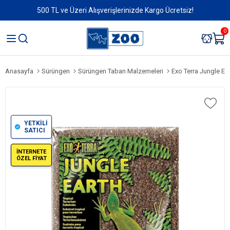
500 TL ve Üzeri Alışverişlerinizde Kargo Ücretsiz!
0
Anasayfa
Sürüngen
Sürüngen Taban Malzemeleri
Exo Terra Jungle Ea
YETKİLİ
SATICI
İNTERNETE
ÖZEL FİYAT