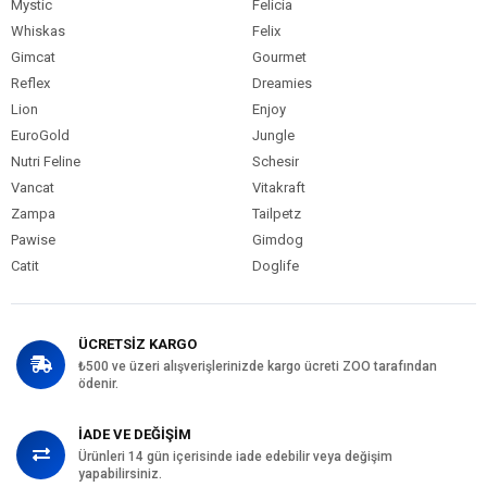
Mystic
Felicia
Whiskas
Felix
Gimcat
Gourmet
Reflex
Dreamies
Lion
Enjoy
EuroGold
Jungle
Nutri Feline
Schesir
Vancat
Vitakraft
Zampa
Tailpetz
Pawise
Gimdog
Catit
Doglife
ÜCRETSİZ KARGO
₺500 ve üzeri alışverişlerinizde kargo ücreti ZOO tarafından
ödenir.
İADE VE DEĞİŞİM
Ürünleri 14 gün içerisinde iade edebilir veya değişim
yapabilirsiniz.