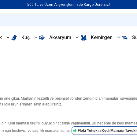
500 TL ve Üzeri Alışverişlerinizde Kargo Ücretsiz!
k
Kuş
Akvaryum
Kemirgen
S
 öne çıkar. Markanın lezzetli ve besinsel yönden zengin olan mamaları sayesinde k
loki ürünlerinden satın alabilirsiniz.
ir. Kedi maması seçimi büyük bir titizlikle yapılmalıdır. Bu nedenle de kedi maması
niz için besleyici ve sağlıklı mamalar sunar.
Floki Yetişkin Kedi Maması Tavukl