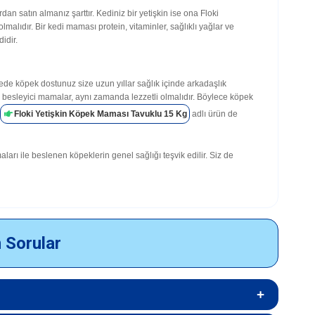
n satın almanız şarttır. Kediniz bir yetişkin ise ona Floki
alıdır. Bir kedi maması protein, vitaminler, sağlıklı yağlar ve
idir.
yede köpek dostunuz size uzun yıllar sağlık içinde arkadaşlık
 ve besleyici mamalar, aynı zamanda lezzetli olmalıdır. Böylece köpek
Floki
Yetişkin Köpek Maması Tavuklu 15 Kg
adlı ürün de
rı ile beslenen köpeklerin genel sağlığı teşvik edilir. Siz de
n Sorular