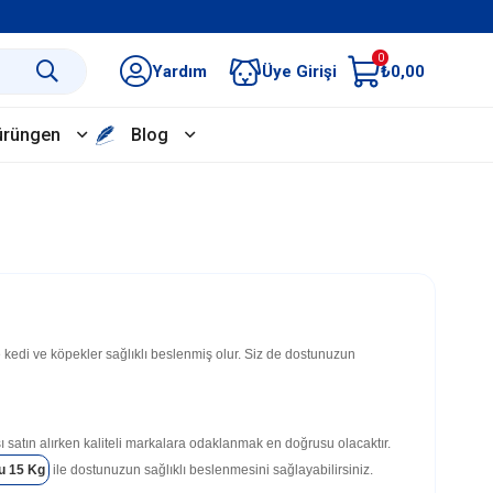
0
Yardım
Üye Girişi
₺0,00
ürüngen
Blog
edi ve köpekler sağlıklı beslenmiş olur. Siz de dostunuzun
 satın alırken kaliteli markalara odaklanmak en doğrusu olacaktır.
u 15 Kg
ile dostunuzun sağlıklı beslenmesini sağlayabilirsiniz.