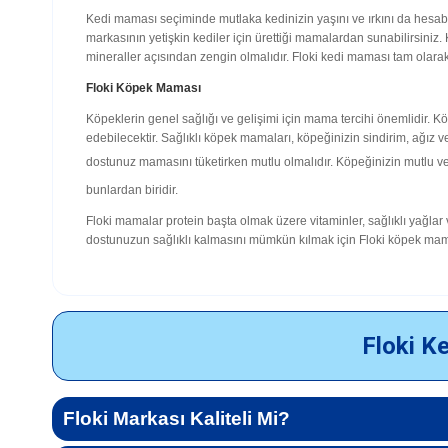
Kedi maması seçiminde mutlaka kedinizin yaşını ve ırkını da hesaba k
markasının yetişkin kediler için ürettiği mamalardan sunabilirsiniz.
mineraller açısından zengin olmalıdır. Floki kedi maması tam olara
Floki Köpek Maması
Köpeklerin genel sağlığı ve gelişimi için mama tercihi önemlidir. K
edebilecektir. Sağlıklı köpek mamaları, köpeğinizin sindirim, ağız v
dostunuz mamasını tüketirken mutlu olmalıdır. Köpeğinizin mutlu ve 
bunlardan biridir.
Floki mamalar protein başta olmak üzere vitaminler, sağlıklı yağlar
dostunuzun sağlıklı kalmasını mümkün kılmak için Floki köpek mamas
Floki Ke
Floki Markası Kaliteli Mi?