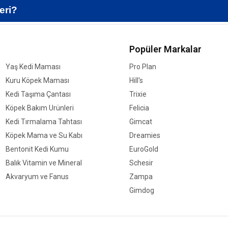
eri?
Popüler Markalar
Yaş Kedi Maması
Pro Plan
Kuru Köpek Maması
Hill's
Kedi Taşıma Çantası
Trixie
Köpek Bakım Ürünleri
Felicia
Kedi Tırmalama Tahtası
Gimcat
Köpek Mama ve Su Kabı
Dreamies
Bentonit Kedi Kumu
EuroGold
Balık Vitamin ve Mineral
Schesir
Akvaryum ve Fanus
Zampa
Gimdog