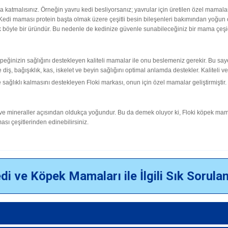
atmalısınız. Örneğin yavru kedi besliyorsanız; yavrular için üretilen özel mamalarda
 Kedi maması protein başta olmak üzere çeşitli besin bileşenleri bakımından yoğun olm
k böyle bir üründür. Bu nedenle de kedinize güvenle sunabileceğiniz bir mama çeşid
öpeğinizin sağlığını destekleyen kaliteli mamalar ile onu beslemeniz gerekir. Bu sa
e diş, bağışıklık, kas, iskelet ve beyin sağlığını optimal anlamda destekler. Kaliteli
sağlıklı kalmasını destekleyen Floki markası, onun için özel mamalar geliştirmiştir.
 ve mineraller açısından oldukça yoğundur. Bu da demek oluyor ki, Floki köpek mamala
ı çeşitlerinden edinebilirsiniz.
di ve Köpek Mamaları ile İlgili Sık Sorula