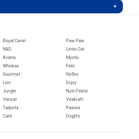
Royal Canin
Paw Paw
N&D
Lindo Cat
Acana
Mystic
Whiskas
Felix
Gourmet
Reflex
Lion
Enjoy
Jungle
Nutri Feline
Vancat
Vitakraft
Tailpetz
Pawise
Catit
Doglife