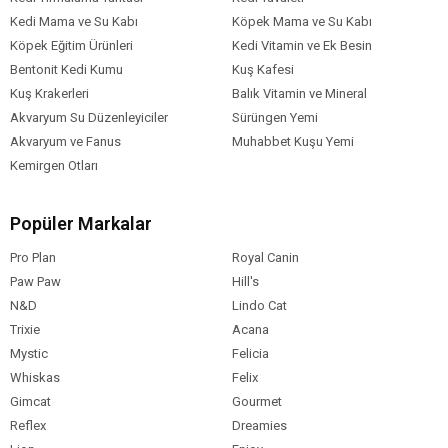
Kedi Mama ve Su Kabı
Köpek Mama ve Su Kabı
Köpek Eğitim Ürünleri
Kedi Vitamin ve Ek Besin
Bentonit Kedi Kumu
Kuş Kafesi
Kuş Krakerleri
Balık Vitamin ve Mineral
Akvaryum Su Düzenleyiciler
Sürüngen Yemi
Akvaryum ve Fanus
Muhabbet Kuşu Yemi
Kemirgen Otları
Popüler Markalar
Pro Plan
Royal Canin
Paw Paw
Hill's
N&D
Lindo Cat
Trixie
Acana
Mystic
Felicia
Whiskas
Felix
Gimcat
Gourmet
Reflex
Dreamies