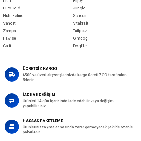
Lion
Enjoy
EuroGold
Jungle
Nutri Feline
Schesir
Vancat
Vitakraft
Zampa
Tailpetz
Pawise
Gimdog
Catit
Doglife
ÜCRETSİZ KARGO
₺500 ve üzeri alışverişlerinizde kargo ücreti ZOO tarafından
ödenir.
İADE VE DEĞİŞİM
Ürünleri 14 gün içerisinde iade edebilir veya değişim
yapabilirsiniz.
HASSAS PAKETLEME
Ürünleriniz taşıma esnasında zarar görmeyecek şekilde özenle
paketlenir.