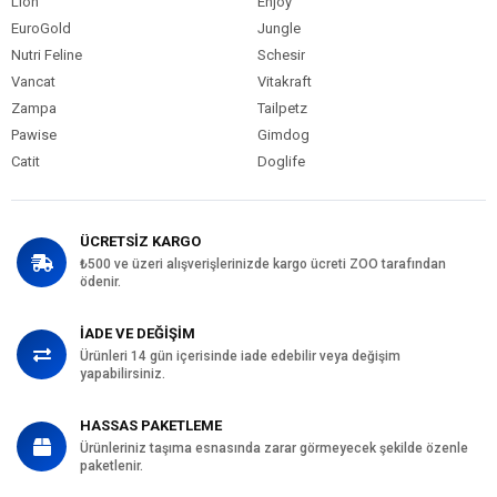
Lion
Enjoy
EuroGold
Jungle
Nutri Feline
Schesir
Vancat
Vitakraft
Zampa
Tailpetz
Pawise
Gimdog
Catit
Doglife
ÜCRETSİZ KARGO
₺500 ve üzeri alışverişlerinizde kargo ücreti ZOO tarafından
ödenir.
İADE VE DEĞİŞİM
Ürünleri 14 gün içerisinde iade edebilir veya değişim
yapabilirsiniz.
HASSAS PAKETLEME
Ürünleriniz taşıma esnasında zarar görmeyecek şekilde özenle
paketlenir.