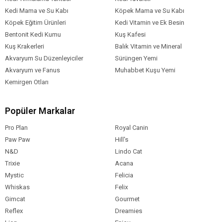
Kedi Mama ve Su Kabı
Köpek Mama ve Su Kabı
Köpek Eğitim Ürünleri
Kedi Vitamin ve Ek Besin
Bentonit Kedi Kumu
Kuş Kafesi
Kuş Krakerleri
Balık Vitamin ve Mineral
Akvaryum Su Düzenleyiciler
Sürüngen Yemi
Akvaryum ve Fanus
Muhabbet Kuşu Yemi
Kemirgen Otları
Popüler Markalar
Pro Plan
Royal Canin
Paw Paw
Hill's
N&D
Lindo Cat
Trixie
Acana
Mystic
Felicia
Whiskas
Felix
Gimcat
Gourmet
Reflex
Dreamies