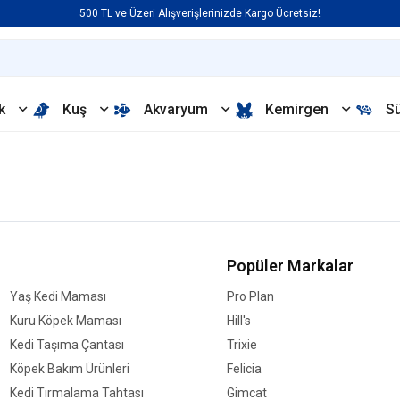
500 TL ve Üzeri Alışverişlerinizde Kargo Ücretsiz!
k
Kuş
Akvaryum
Kemirgen
S
Popüler Markalar
Yaş Kedi Maması
Pro Plan
Kuru Köpek Maması
Hill's
Kedi Taşıma Çantası
Trixie
Köpek Bakım Ürünleri
Felicia
Kedi Tırmalama Tahtası
Gimcat