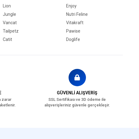
Lion
Enjoy
Jungle
Nutri Feline
Vancat
Vitakraft
Tailpetz
Pawise
Catit
Doglife
E
GÜVENLİ ALIŞVERİŞ
a zarar
SSL Sertifikası ve 3D ödeme ile
ketlenir.
alışverişleriniz güvenle gerçekleşir.