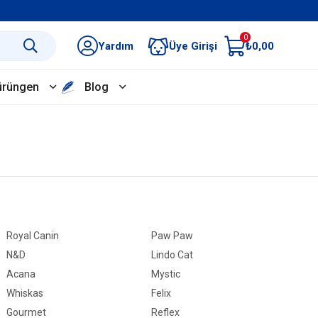
0
Yardım
Üye Girişi
₺0,00
ürüngen
Blog
Royal Canin
Paw Paw
N&D
Lindo Cat
Acana
Mystic
Whiskas
Felix
Gourmet
Reflex