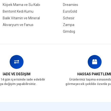
Köpek Mama ve Su Kabı
Dreamies
Bentonit Kedi Kumu
EuroGold
Balık Vitamin ve Mineral
Schesir
Akvaryum ve Fanus
Zampa
Gimdog
İADE VE DEĞİŞİM
HASSAS PAKETLEM
 14 gün içerisinde iade edebilir
Ürünleriniz taşıma esnasınd
ya değişim yapabilirsiniz.
görmeyecek şekilde özenle pa