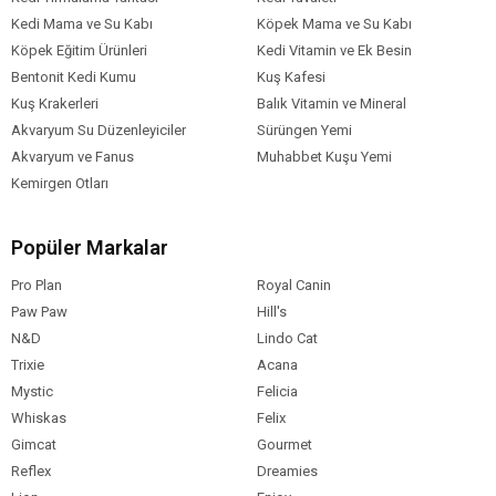
Kedi Mama ve Su Kabı
Köpek Mama ve Su Kabı
Köpek Eğitim Ürünleri
Kedi Vitamin ve Ek Besin
Bentonit Kedi Kumu
Kuş Kafesi
Kuş Krakerleri
Balık Vitamin ve Mineral
Akvaryum Su Düzenleyiciler
Sürüngen Yemi
Akvaryum ve Fanus
Muhabbet Kuşu Yemi
Kemirgen Otları
Popüler Markalar
Pro Plan
Royal Canin
Paw Paw
Hill's
N&D
Lindo Cat
Trixie
Acana
Mystic
Felicia
Whiskas
Felix
Gimcat
Gourmet
Reflex
Dreamies