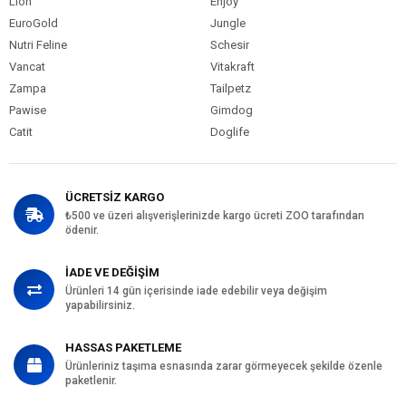
Lion
Enjoy
EuroGold
Jungle
Nutri Feline
Schesir
Vancat
Vitakraft
Zampa
Tailpetz
Pawise
Gimdog
Catit
Doglife
ÜCRETSİZ KARGO
₺500 ve üzeri alışverişlerinizde kargo ücreti ZOO tarafından
ödenir.
İADE VE DEĞİŞİM
Ürünleri 14 gün içerisinde iade edebilir veya değişim
yapabilirsiniz.
HASSAS PAKETLEME
Ürünleriniz taşıma esnasında zarar görmeyecek şekilde özenle
paketlenir.