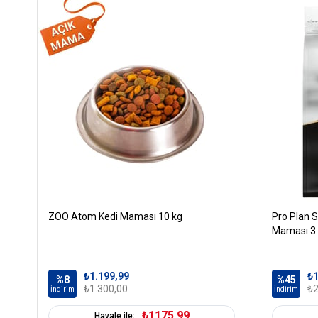
ZOO Atom Kedi Maması 10 kg
Pro Plan S
Maması 3
₺1.199,99
₺1
%8
%45
₺1.300,00
₺2
İndirim
İndirim
₺1175,99
Havale ile: