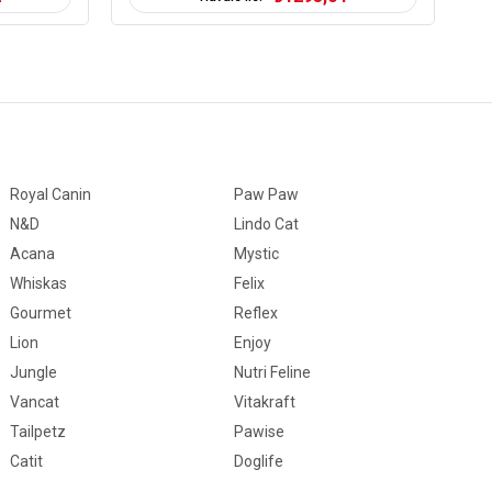
Evde Beslenen
Tavuk
-5 kg
Tümüne Uygun
Royal Canin
Paw Paw
N&D
Lindo Cat
Acana
Mystic
Whiskas
Felix
Gourmet
Reflex
Lion
Enjoy
Jungle
Nutri Feline
Vancat
Vitakraft
Tailpetz
Pawise
Catit
Doglife