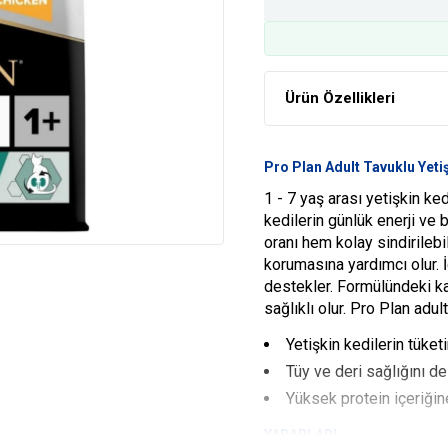
Ürün Özellikleri
Pro Plan Adult Tavuklu Yet
1 - 7 yaş arası yetişkin ke
kedilerin günlük enerji ve b
oranı hem kolay sindirileb
korumasına yardımcı olur. İ
destekler. Formülündeki ka
sağlıklı olur. Pro Plan adul
Yetişkin kedilerin tüke
Tüy ve deri sağlığını de
Yüksek protein içeriğine
YARARLARI