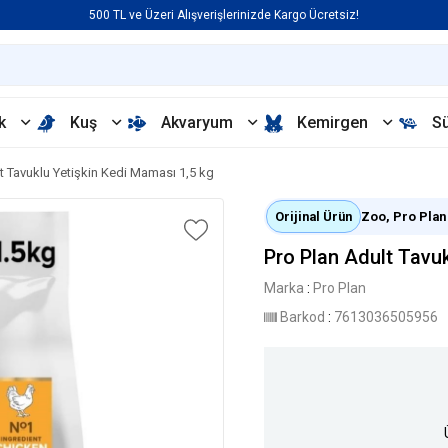
500 TL ve Üzeri Alışverişlerinizde Kargo Ücretsiz!
k
Kuş
Akvaryum
Kemirgen
S
t Tavuklu Yetişkin Kedi Maması 1,5 kg
Orijinal Ürün
Zoo, Pro Plan y
Pro Plan Adult Tavuk
Marka
:
Pro Plan
Barkod
:
7613036505956