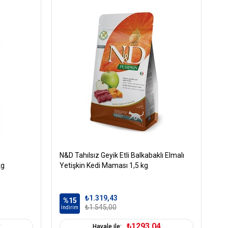
ntresi
kü %2
N&D Tahılsız Geyik Etli Balkabaklı Elmalı
Ca
kg
Yetişkin Kedi Maması 1,5 kg
kg
etişkin (1-7 Yaş)
Kuru Mama
₺1.319,43
%15
%
₺1.545,00
İndirim
İn
ahıllı
2
₺1293,04
Havale ile: