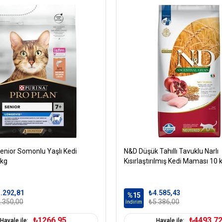
Hayvansal Yağ
Soya Proteini
Bezelye Proteini Konsa
Mısır Nişastası
Kurutulmuş Yumurta
Mısır
Kurutulmuş Hindiba Kö
Mineraller
Balık Yağı
Sakaktat
Maya
enior Somonlu Yaşlı Kedi
N&D Düşük Tahıllı Tavuklu Narlı
 kg
Kısırlaştırılmış Kedi Maması 10 
Kedi Yaş Aralığı
Y
Kedi Maması Formu
.292,81
₺4.585,43
%15
.350,00
₺5.386,00
İndirim
Kedi Maması Tahıl
T
Oranı
₺1266,95
₺4493,7
Havale ile:
Havale ile: