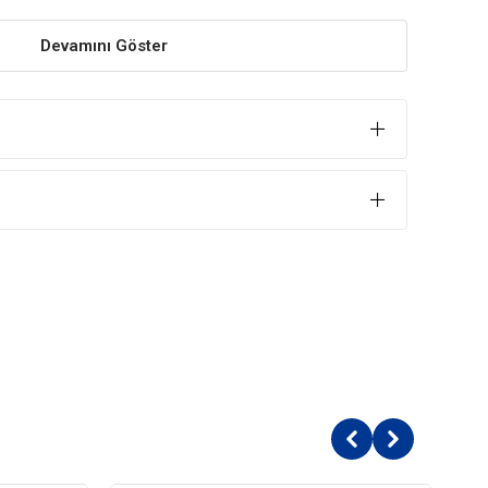
Devamını Göster
enebilir özelliğe sahiptir.
ve gelişimini destekler.
 Yardımcı
orunmasına yardımcı Omega 3 ve Omega 6 içeriklerini
ler
eyecek E vitamini ve C vitamini içeriklerini barındırır.
eini