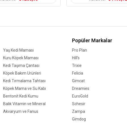
Kedi Özel Gereksinim
Kedi Maması İçerik
Kedi Maması Paket
0
Boyutu
Kedi Irk Özelliği
Popüler Markalar
Yaş Kedi Maması
Pro Plan
Kuru Köpek Maması
Hill's
Kedi Taşıma Çantası
Trixie
Köpek Bakım Ürünleri
Felicia
Kedi Tırmalama Tahtası
Gimcat
Köpek Mama ve Su Kabı
Dreamies
Bentonit Kedi Kumu
EuroGold
Balık Vitamin ve Mineral
Schesir
Akvaryum ve Fanus
Zampa
Gimdog