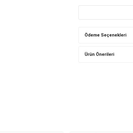
Kolay Sindirilebilir
Kolay sindirilebilir ve çiğn
Kas Kütlesine Destek
Kas kütlesinin korunumunu 
Ödeme Seçenekleri
Tüy Sağlığının Korunmasına
Kedilerin tüy sağlığının k
Ürün Önerileri
barındırır.
Bağışıklık Sistemini Destek
Bağışıklık sistemini destekl
İÇİNDEKİLER
BİLEŞİM
Tavuk Eti %21
Kurutulmuş Kanatlı Prot
Mısır Gluten Unu
Pirinç