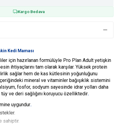
Kargo Bedava
işkin Kedi Maması
diler için hazırlanan formülüyle Pro Plan Adult yetişkin
esin ihtiyaçlarını tam olarak karşılar. Yüksek protein
ilirlik sağlar hem de kas kütlesinin yoğunluğunu
çeriğindeki mineral ve vitaminler bağışıklık sistemini
lsiyum, fosfor, sodyum sayesinde idrar yolları daha
t tüy ve deri sağlığını koruyucu özelliktedir
.
timine uygundur
.
stekler.
 sahiptir.