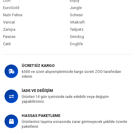
Lion
Enjoy
EuroGold
Jungle
Nutri Feline
Schesir
Vancat
Vitakraft
Zampa
Tailpetz
Pawise
Gimdog
Catit
Doglife
ÜCRETSİZ KARGO
₺500 ve üzeri alışverişlerinizde kargo ücreti ZOO tarafından
ödenir.
İADE VE DEĞİŞİM
Ürünleri 14 gün içerisinde iade edebilir veya değişim
yapabilirsiniz.
HASSAS PAKETLEME
Ürünleriniz taşıma esnasında zarar görmeyecek şekilde özenle
paketlenir.