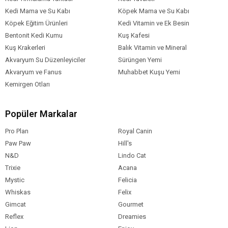
Kedi Mama ve Su Kabı
Köpek Mama ve Su Kabı
Köpek Eğitim Ürünleri
Kedi Vitamin ve Ek Besin
Bentonit Kedi Kumu
Kuş Kafesi
Kuş Krakerleri
Balık Vitamin ve Mineral
Akvaryum Su Düzenleyiciler
Sürüngen Yemi
Akvaryum ve Fanus
Muhabbet Kuşu Yemi
Kemirgen Otları
Popüler Markalar
Pro Plan
Royal Canin
Paw Paw
Hill's
N&D
Lindo Cat
Trixie
Acana
Mystic
Felicia
Whiskas
Felix
Gimcat
Gourmet
Reflex
Dreamies