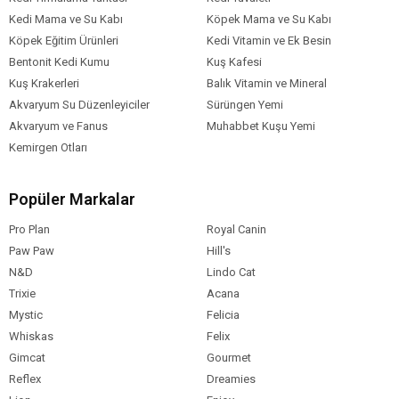
Kedi Mama ve Su Kabı
Köpek Mama ve Su Kabı
Köpek Eğitim Ürünleri
Kedi Vitamin ve Ek Besin
Bentonit Kedi Kumu
Kuş Kafesi
Kuş Krakerleri
Balık Vitamin ve Mineral
Akvaryum Su Düzenleyiciler
Sürüngen Yemi
Akvaryum ve Fanus
Muhabbet Kuşu Yemi
Kemirgen Otları
Popüler Markalar
Pro Plan
Royal Canin
Paw Paw
Hill's
N&D
Lindo Cat
Trixie
Acana
Mystic
Felicia
Whiskas
Felix
Gimcat
Gourmet
Reflex
Dreamies