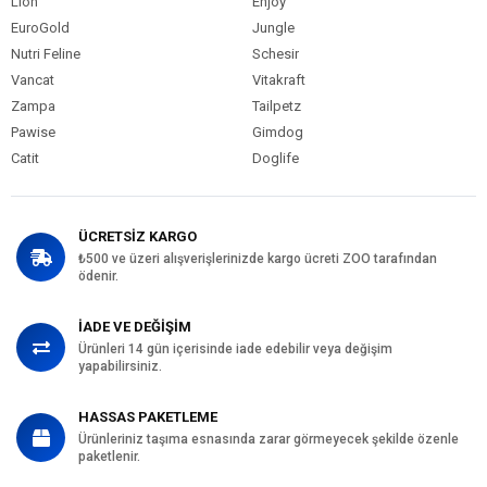
Lion
Enjoy
EuroGold
Jungle
Nutri Feline
Schesir
Vancat
Vitakraft
Zampa
Tailpetz
Pawise
Gimdog
Catit
Doglife
ÜCRETSİZ KARGO
₺500 ve üzeri alışverişlerinizde kargo ücreti ZOO tarafından
ödenir.
İADE VE DEĞİŞİM
Ürünleri 14 gün içerisinde iade edebilir veya değişim
yapabilirsiniz.
HASSAS PAKETLEME
Ürünleriniz taşıma esnasında zarar görmeyecek şekilde özenle
paketlenir.