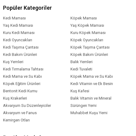
Dondurularak kurutulmuş hindi karaciğeri
Popüler Kategoriler
Taze bütün kızılcık
Taze bütün yaban mersini
Kedi Maması
Köpek Maması
Hindiba kökü
Yaş Kedi Maması
Yaş Köpek Maması
Zerdeçal
Kuru Kedi Maması
Kuru Köpek Maması
Süt devedikeni
Kedi Oyuncakları
Köpek Oyuncakları
Dulavratotu kökü
Kedi Taşıma Çantası
Lavanta
Köpek Taşıma Çantası
Hatmi kökü
Kedi Bakım Ürünleri
Köpek Bakım Ürünleri
Kuşburnu. Besinsel takviyeler ( kg başına ): amino asit
Kuş Yemleri
Balık Yemleri
hidrat
Kedi Tırmalama Tahtası
Kedi Tuvaleti
Çinko şelat: 100 mg. Zooteknik takviyeler: enterococcus
Kedi Mama ve Su Kabı
Köpek Mama ve Su Kabı
faecium
Köpek Eğitim Ürünleri
Kedi Vitamin ve Ek Besin
Bentonit Kedi Kumu
Kuş Kafesi
Besin Analizi
Kuş Krakerleri
Balık Vitamin ve Mineral
Ham protein (min.) 31 %
Akvaryum Su Düzenleyiciler
Sürüngen Yemi
Ham yağ (min.) 17 %
Akvaryum ve Fanus
Muhabbet Kuşu Yemi
Ham kül (maks.) 7 %
Kemirgen Otları
Ham lif (maks.) 5 %
Nem (maks.) 12 %