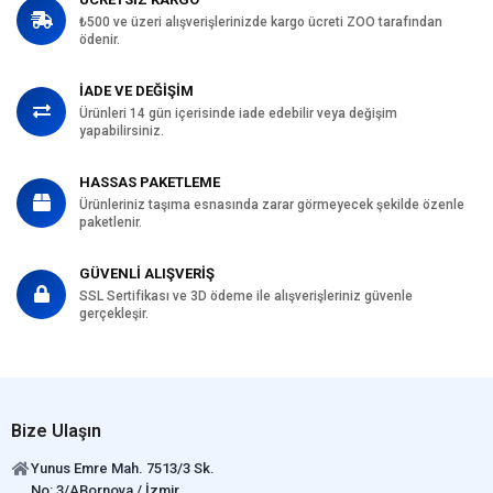
Sodyum 32 %
₺500 ve üzeri alışverişlerinizde kargo ücreti ZOO tarafından
Klorid 50 %
ödenir.
Potasyum 72 %
Magnezyum 12 %
İADE VE DEĞİŞİM
Demir 170 mg/kg
Ürünleri 14 gün içerisinde iade edebilir veya değişim
yapabilirsiniz.
Çinko 175 mg/kg
Bakır 20 mg/kg
HASSAS PAKETLEME
Manganez 13 mg/kg
Ürünleriniz taşıma esnasında zarar görmeyecek şekilde özenle
İodin 8 mg/kg
paketlenir.
Selenyum 64 mg/kg
Lisin 21 %
GÜVENLİ ALIŞVERİŞ
Treonin 22 %
SSL Sertifikası ve 3D ödeme ile alışverişleriniz güvenle
Metionin 62 %
gerçekleşir.
Isolösin 30 %
Lösin 26 %
Valin 58 %
Arjinin 19 %
Fenilalanin 37 %
Bize Ulaşın
Histidin 67 %
Yunus Emre Mah. 7513/3 Sk.
Tripitofan 31 %
No: 3/ABornova / İzmir