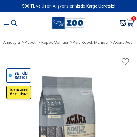
500 TL ve Üzeri Alışverişlerinizde Kargo Ücretsiz!
0
Anasayfa
Köpek
Köpek Maması
Kuru Köpek Maması
Acana Adult Sma
YETKİLİ
SATICI
İNTERNETE
ÖZEL FİYAT