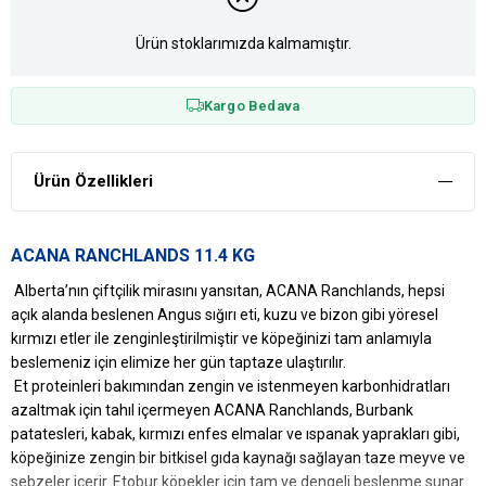
Ürün stoklarımızda kalmamıştır.
Kargo Bedava
Ürün Özellikleri
ACANA RANCHLANDS 11.4 KG
Alberta’nın çiftçilik mirasını yansıtan, ACANA Ranchlands, hepsi
açık alanda beslenen Angus sığırı eti, kuzu ve bizon gibi yöresel
kırmızı etler ile zenginleştirilmiştir ve köpeğinizi tam anlamıyla
beslemeniz için elimize her gün taptaze ulaştırılır.
Et proteinleri bakımından zengin ve istenmeyen karbonhidratları
azaltmak için tahıl içermeyen ACANA Ranchlands, Burbank
patatesleri, kabak, kırmızı enfes elmalar ve ıspanak yaprakları gibi,
köpeğinize zengin bir bitkisel gıda kaynağı sağlayan taze meyve ve
sebzeler içerir. Etobur köpekler için tam ve dengeli beslenme sunar.