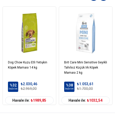
Bakla
Su yosunu
Yaban mersini
Güneşte kurutulmuş yonca
Yeşil mercimek
Yaban havucu
Ringa balığı yağı
Kızılcık
Nane yaprağı
Kurutulmuş somon balığı
Taze kuzu ciğeri
Dog Chow Kuzu Etli Yetişkin
Brit Care Mini Sensitive Geyikli
Kabak
Köpek Maması 14 kg
Tahılsız Küçük Irk Köpek
Taze kemiksiz bizon eti
Maması 2 kg
Bezelye lifi
Biberiye
₺2.030,46
₺1.053,61
%32
%38
Alabalık
₺2.969,00
₺1.700,00
İndirim
İndirim
Yeşil bezelye
Kadife çiçeği
Havale ile:
₺1989,85
Havale ile:
₺1032,54
Bütün armut
Taze kemiksiz kuzu eti