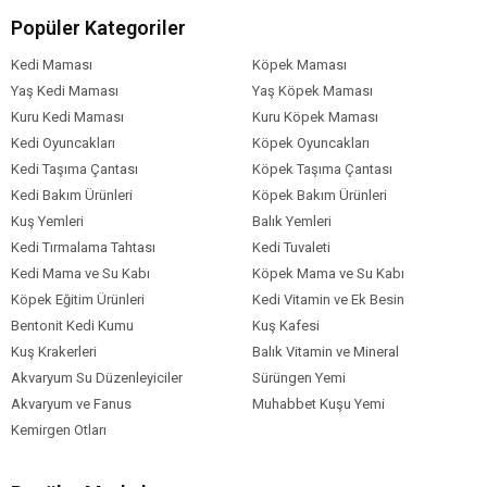
Taze kemiksiz sığır eti
Popüler Kategoriler
Hindiba kökü
Melekotu kökü
Kedi Maması
Köpek Maması
Lavanta
Yaş Kedi Maması
Yaş Köpek Maması
Bütün elma
Kuru Kedi Maması
Kuru Köpek Maması
Besin Analizi
Kedi Oyuncakları
Köpek Oyuncakları
Kedi Taşıma Çantası
Köpek Taşıma Çantası
Protein %31
Kedi Bakım Ürünleri
Köpek Bakım Ürünleri
Yağ %17
Kuş Yemleri
Balık Yemleri
Ham Kül %10
Kedi Tırmalama Tahtası
Ham Lif %5
Kedi Tuvaleti
Kalsiyum %2,3
Kedi Mama ve Su Kabı
Köpek Mama ve Su Kabı
Fosfor %1,3
Köpek Eğitim Ürünleri
Kedi Vitamin ve Ek Besin
Omega 6 %2,5
Bentonit Kedi Kumu
Kuş Kafesi
Omega 3 %0,8
Kuş Krakerleri
Balık Vitamin ve Mineral
DHA ve EPA %0,3-%0,3
Akvaryum Su Düzenleyiciler
Sürüngen Yemi
Glukozamin 600mg/kg
Akvaryum ve Fanus
Muhabbet Kuşu Yemi
Kondrotin Sülfat 800mg/kg
Kemirgen Otları
Vitamin A 15.000 IU
Vitamin D3 2000 IU