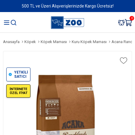
500 TL ve Üzeri Alışverişlerinizde Kargo Ücretsiz!
0
Anasayfa
Köpek
Köpek Maması
Kuru Köpek Maması
Acana Ranchlan
YETKİLİ
SATICI
İNTERNETE
ÖZEL FİYAT