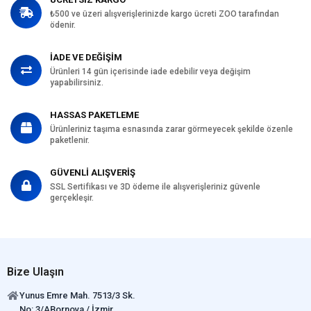
₺500 ve üzeri alışverişlerinizde kargo ücreti ZOO tarafından
Köpek Maması
11-15 kg
ödenir.
Paket Boyutu
Köpek Irk
Tümüne Uygun
İADE VE DEĞİŞİM
Özelliği
Ürünleri 14 gün içerisinde iade edebilir veya değişim
yapabilirsiniz.
HASSAS PAKETLEME
Ürünleriniz taşıma esnasında zarar görmeyecek şekilde özenle
paketlenir.
GÜVENLİ ALIŞVERİŞ
SSL Sertifikası ve 3D ödeme ile alışverişleriniz güvenle
gerçekleşir.
Bize Ulaşın
Yunus Emre Mah. 7513/3 Sk.
No: 3/ABornova / İzmir