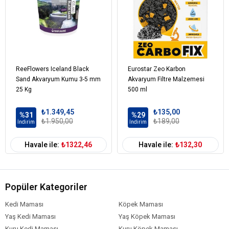
ReeFlowers Iceland Black
Eurostar Zeo Karbon
Sand Akvaryum Kumu 3-5 mm
Akvaryum Filtre Malzemesi
25 Kg
500 ml
₺1.349,45
₺135,00
%31
%29
₺1.950,00
₺189,00
İndirim
İndirim
Havale ile:
₺1322,46
Havale ile:
₺132,30
Popüler Kategoriler
Kedi Maması
Köpek Maması
Yaş Kedi Maması
Yaş Köpek Maması
Kuru Kedi Maması
Kuru Köpek Maması