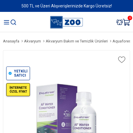
500 TL ve Üzeri Alışverişlerinizde Kargo Ücretsiz!
0
Anasayfa
Akvaryum
Akvaryum Bakım ve Temizlik Ürünleri
Aquaforest W
YETKİLİ
SATICI
İNTERNETE
ÖZEL FİYAT