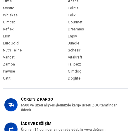
Trixie
Acana
Mystic
Felicia
Whiskas
Felix
Gimcat
Gourmet
Reflex
Dreamies
Lion
Enjoy
EuroGold
Jungle
Nutri Feline
Schesir
Vancat
Vitakraft
Zampa
Tailpetz
Pawise
Gimdog
Catit
Doglife
ÜCRETSİZ KARGO
₺500 ve üzeri alışverişlerinizde kargo ücreti ZOO tarafından
ödenir.
İADE VE DEĞİŞİM
Ürünleri 14 gün içerisinde iade edebilir veya değişim