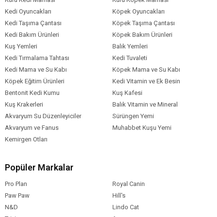
Kedi Oyuncakları
Köpek Oyuncakları
Kedi Taşıma Çantası
Köpek Taşıma Çantası
Kedi Bakım Ürünleri
Köpek Bakım Ürünleri
Kuş Yemleri
Balık Yemleri
Kedi Tırmalama Tahtası
Kedi Tuvaleti
Kedi Mama ve Su Kabı
Köpek Mama ve Su Kabı
Köpek Eğitim Ürünleri
Kedi Vitamin ve Ek Besin
Bentonit Kedi Kumu
Kuş Kafesi
Kuş Krakerleri
Balık Vitamin ve Mineral
Akvaryum Su Düzenleyiciler
Sürüngen Yemi
Akvaryum ve Fanus
Muhabbet Kuşu Yemi
Kemirgen Otları
Popüler Markalar
Pro Plan
Royal Canin
Paw Paw
Hill's
N&D
Lindo Cat