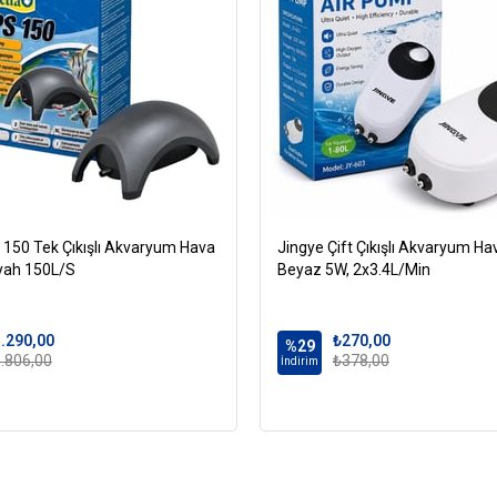
 150 Tek Çıkışlı Akvaryum Hava
Jingye Çift Çıkışlı Akvaryum H
yah 150L/S
Beyaz 5W, 2x3.4L/Min
.290,00
₺270,00
%29
.806,00
₺378,00
İndirim