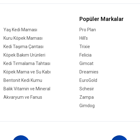
Popüler Markalar
Yaş Kedi Maması
Pro Plan
Kuru Köpek Maması
Hill's
Kedi Taşıma Çantası
Trixie
Köpek Bakım Ürünleri
Felicia
Kedi Tırmalama Tahtası
Gimcat
Köpek Mama ve Su Kabı
Dreamies
Bentonit Kedi Kumu
EuroGold
Balık Vitamin ve Mineral
Schesir
Akvaryum ve Fanus
Zampa
Gimdog