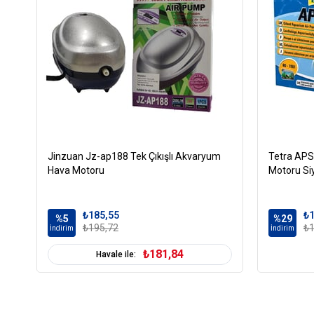
Jinzuan Jz-ap188 Tek Çıkışlı Akvaryum
Tetra APS
Hava Motoru
Motoru Si
₺185,55
₺1
%5
%29
₺195,72
₺1
İndirim
İndirim
₺181,84
Havale ile: