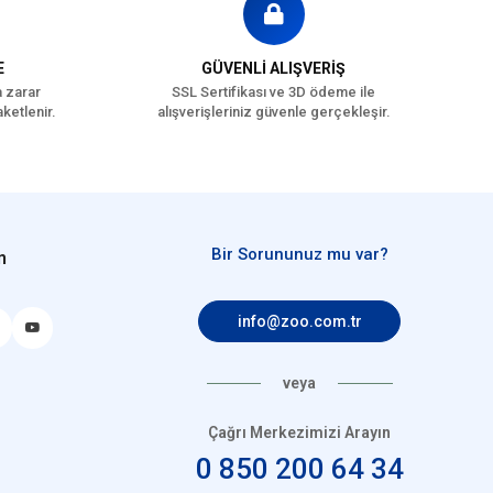
E
GÜVENLİ ALIŞVERİŞ
a zarar
SSL Sertifikası ve 3D ödeme ile
ketlenir.
alışverişleriniz güvenle gerçekleşir.
Bir Sorununuz mu var?
n
info@zoo.com.tr
veya
Çağrı Merkezimizi Arayın
0 850 200 64 34