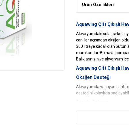
Ürün Özellikleri
Aquawing Çift Çıkışlı Ha
Akvaryumdaki sular sirkülasy
canlılar açısından oksijen old
300 litreye kadar olan bütü
mümkündür. Bu hava pompasın
Balıklarınızın ve akvaryum içer
Aquawing
Çift Çıkışlı
Hav
Oksijen Desteği
Akvaryumda yaşayan canlılar 
desteğini kolaylıkla sağlayabili
Sessiz Çalışma
Yüksek performanslı ve sessi
gürültü yapmaz. Gece de rahatlı