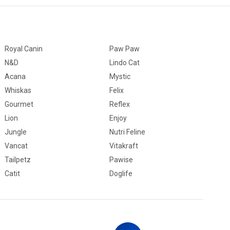
Royal Canin
Paw Paw
N&D
Lindo Cat
Acana
Mystic
Whiskas
Felix
Gourmet
Reflex
Lion
Enjoy
Jungle
Nutri Feline
Vancat
Vitakraft
Tailpetz
Pawise
Catit
Doglife