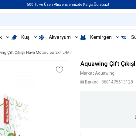
500 TL ve Üzeri Alışverişlerinizde Kargo Ücretsiz!
k
Kuş
Akvaryum
Kemirgen
S
ng Çift Çıkışlı Hava Motoru 5w 2x4 L/Min
Aquawing Çift Çıkış
Marka
:
Aquawing
Barkod
:
8681475613128