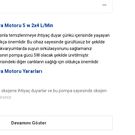
va Motoru 5 w 2x4 L/Min
onla temizlenmeye ihtiyaç duyar çünkü içerisinde yaşayan
ukça önemlidir. Bu cihaz sayesinde gürültüsüz bir şekilde
n akvaryumlarda suyun sirkülasyonunu sağlamanız
ın pompa gücü 5W olacak şekilde üretilmiştir.
isindeki diğer canlıların sağlığı için oldukça önemlidir.
a Motoru
Yararları
oksijene ihtiyaç duyarlar ve bu pompa sayesinde oksijen
rsiniz.
z olan bu hava pompası sudaki sirkülasyonu sağlarken
Devamını Göster
kla çalıştırılabilir.