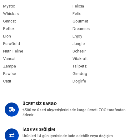
Mystic
Felicia
Whiskas
Felix
Gimcat
Gourmet
Reflex
Dreamies
Lion
Enjoy
EuroGold
Jungle
Nutri Feline
Schesir
Vancat
Vitakraft
Zampa
Tailpetz
Pawise
Gimdog
Catit
Doglife
ÜCRETSİZ KARGO
₺500 ve üzeri alışverişlerinizde kargo ücreti ZOO tarafından
ödenir.
İADE VE DEĞİŞİM
Ürünleri 14 gün içerisinde iade edebilir veya değişim