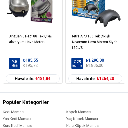
Jinzuan Jz-ap188 Tek Çıkışlı
Tetra APS 150 Tek Çıkışlı
Akvaryum Hava Motoru
Akvaryum Hava Motoru Siyah
150L/S
₺185,55
₺1.290,00
%5
%29
₺195,72
₺1.806,00
İndirim
İndirim
Havale ile:
₺181,84
Havale ile:
₺1264,20
Popüler Kategoriler
Kedi Maması
Köpek Maması
Yaş Kedi Maması
Yaş Köpek Maması
Kuru Kedi Maması
Kuru Köpek Maması