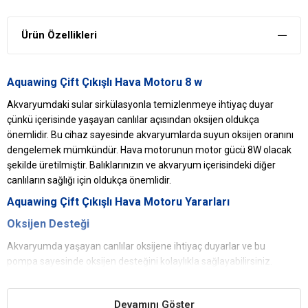
Ürün Özellikleri
Aquawing Çift Çıkışlı Hava Motoru 8 w
Akvaryumdaki sular sirkülasyonla temizlenmeye ihtiyaç duyar
çünkü içerisinde yaşayan canlılar açısından oksijen oldukça
önemlidir. Bu cihaz sayesinde akvaryumlarda suyun oksijen oranını
dengelemek mümkündür. Hava motorunun motor gücü 8W olacak
şekilde üretilmiştir. Balıklarınızın ve akvaryum içerisindeki diğer
canlıların sağlığı için oldukça önemlidir.
Aquawing
Çift Çıkışlı
Hava Motoru
Yararları
Oksijen Desteği
Akvaryumda yaşayan canlılar oksijene ihtiyaç duyarlar ve bu
pompa sayesinde oksijen desteğini kolaylıkla sağlayabilirsiniz.
Canlıların Sağlığı
Devamını Göster
Sağladığı oksijen sebebiyle akvaryumdaki canlıların sağlıklı olmasını