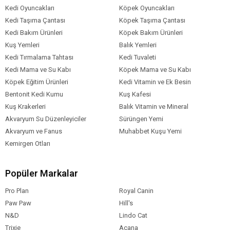
Kedi Oyuncakları
Köpek Oyuncakları
Kedi Taşıma Çantası
Köpek Taşıma Çantası
Kedi Bakım Ürünleri
Köpek Bakım Ürünleri
Kuş Yemleri
Balık Yemleri
Kedi Tırmalama Tahtası
Kedi Tuvaleti
Kedi Mama ve Su Kabı
Köpek Mama ve Su Kabı
Köpek Eğitim Ürünleri
Kedi Vitamin ve Ek Besin
Bentonit Kedi Kumu
Kuş Kafesi
Kuş Krakerleri
Balık Vitamin ve Mineral
Akvaryum Su Düzenleyiciler
Sürüngen Yemi
Akvaryum ve Fanus
Muhabbet Kuşu Yemi
Kemirgen Otları
Popüler Markalar
Pro Plan
Royal Canin
Paw Paw
Hill's
N&D
Lindo Cat
Trixie
Acana