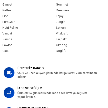
Gimcat
Gourmet
Reflex
Dreamies
Lion
Enjoy
EuroGold
Jungle
Nutri Feline
Schesir
Vancat
Vitakraft
Zampa
Tailpetz
Pawise
Gimdog
Catit
Doglife
ÜCRETSİZ KARGO
₺500 ve üzeri alışverişlerinizde kargo ücreti ZOO tarafından
ödenir.
İADE VE DEĞİŞİM
Ürünleri 14 gün içerisinde iade edebilir veya değişim
yapabilirsiniz.