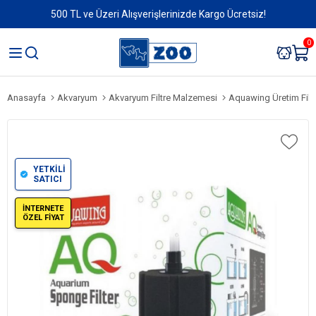
500 TL ve Üzeri Alışverişlerinizde Kargo Ücretsiz!
0
Anasayfa
Akvaryum
Akvaryum Filtre Malzemesi
Aquawing Üretim Filtr
YETKİLİ
SATICI
İNTERNETE
ÖZEL FİYAT