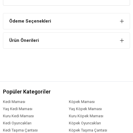
Temizlik
Filtre ile balığın yaşam alanı olan suyun mekanik ve biyolojik
temizliğini kolayca sağlamak mümkündür.
Ödeme Seçenekleri
Oksijen Desteği
Sadece suyu temizlemekle kalmaz dışarıdaki havayı suyun içine
Ürün Önerileri
aktararak su içindeki canlılar için oksijen desteği sağlar.
Popüler Kategoriler
Kedi Maması
Köpek Maması
Yaş Kedi Maması
Yaş Köpek Maması
Kuru Kedi Maması
Kuru Köpek Maması
Kedi Oyuncakları
Köpek Oyuncakları
Kedi Taşıma Çantası
Köpek Taşıma Çantası