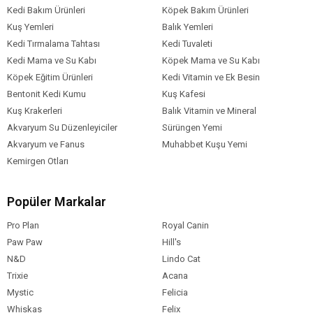
Kedi Bakım Ürünleri
Köpek Bakım Ürünleri
Kuş Yemleri
Balık Yemleri
Kedi Tırmalama Tahtası
Kedi Tuvaleti
Kedi Mama ve Su Kabı
Köpek Mama ve Su Kabı
Köpek Eğitim Ürünleri
Kedi Vitamin ve Ek Besin
Bentonit Kedi Kumu
Kuş Kafesi
Kuş Krakerleri
Balık Vitamin ve Mineral
Akvaryum Su Düzenleyiciler
Sürüngen Yemi
Akvaryum ve Fanus
Muhabbet Kuşu Yemi
Kemirgen Otları
Popüler Markalar
Pro Plan
Royal Canin
Paw Paw
Hill's
N&D
Lindo Cat
Trixie
Acana
Mystic
Felicia
Whiskas
Felix