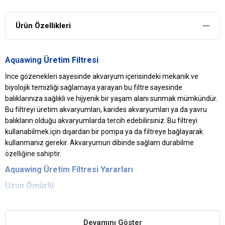
Ürün Özellikleri
Aquawing
Üretim Filtresi
İnce gözenekleri sayesinde akvaryum içerisindeki mekanik ve
biyolojik temizliği sağlamaya yarayan bu filtre sayesinde
balıklarınıza sağlıklı ve hijyenik bir yaşam alanı sunmak mümkündür.
Bu filtreyi üretim akvaryumları, karides akvaryumları ya da yavru
balıkların olduğu akvaryumlarda tercih edebilirsiniz. Bu filtreyi
kullanabilmek için dışardan bir pompa ya da filtreye bağlayarak
kullanmanız gerekir. Akvaryumun dibinde sağlam durabilme
özelliğine sahiptir.
Aquawing
Üretim Filtresi
Yararları
Uzun Ömürlü
Sağlam ve kaliteli malzemesi sayesinde dayanıklıdır. Uzun yıllarca
kullanmak mümkündür.
Devamını Göster