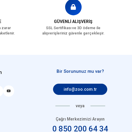
E
GÜVENLİ ALIŞVERİŞ
a zarar
SSL Sertifikası ve 3D ödeme ile
ketlenir.
alışverişleriniz güvenle gerçekleşir.
Bir Sorununuz mu var?
n
info@zoo.com.tr
veya
Çağrı Merkezimizi Arayın
0 850 200 64 34