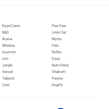
Royal Canin
Paw Paw
N&D
Lindo Cat
Acana
Mystic
Whiskas
Felix
Gourmet
Reflex
Lion
Enjoy
Jungle
Nutri Feline
Vancat
Vitakraft
Tailpetz
Pawise
Catit
Doglife