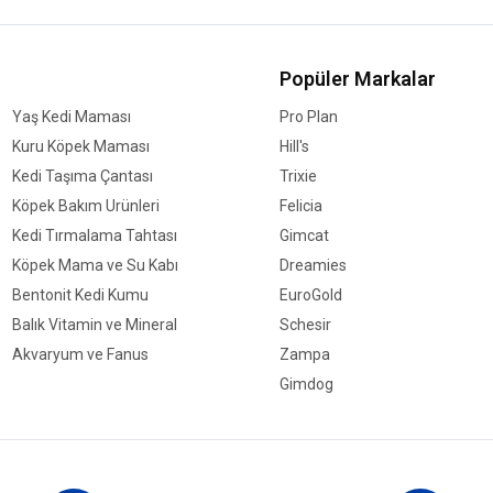
Popüler Markalar
Yaş Kedi Maması
Pro Plan
Kuru Köpek Maması
Hill's
Kedi Taşıma Çantası
Trixie
Köpek Bakım Ürünleri
Felicia
Kedi Tırmalama Tahtası
Gimcat
Köpek Mama ve Su Kabı
Dreamies
Bentonit Kedi Kumu
EuroGold
Balık Vitamin ve Mineral
Schesir
Akvaryum ve Fanus
Zampa
Gimdog