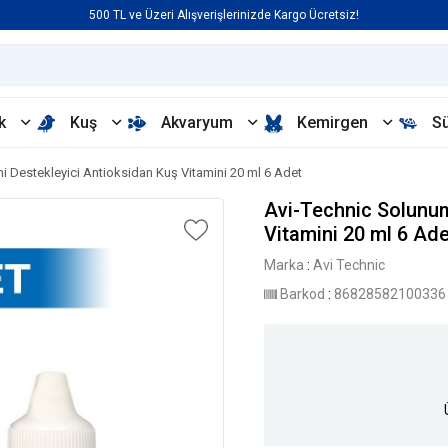
500 TL ve Üzeri Alışverişlerinizde Kargo Ücretsiz!
k
Kuş
Akvaryum
Kemirgen
S
i Destekleyici Antioksidan Kuş Vitamini 20 ml 6 Adet
Avi-Technic Solunum
Vitamini 20 ml 6 Ade
Marka
:
Avi Technic
Barkod
:
86828582100336