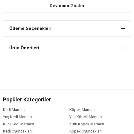
Devamını Göster
Sağlık ve Motivasyon Sağlar
Kulak temizleme solüsyonu, köpeklerin sağlığını ve motivasyonunu
artırır.
Ödeme Seçenekleri
Sağlıklı İçerik
İçeriğinde köpeklerin kulak sağlığına zararı olacak hiçbir yabancı
Ürün Önerileri
etken bulunmamaktadır.
Popüler Kategoriler
Kedi Maması
Köpek Maması
Yaş Kedi Maması
Yaş Köpek Maması
Kuru Kedi Maması
Kuru Köpek Maması
Kedi Oyuncakları
Köpek Oyuncakları