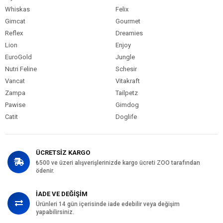
Whiskas
Felix
Gimcat
Gourmet
Reflex
Dreamies
Lion
Enjoy
EuroGold
Jungle
Nutri Feline
Schesir
Vancat
Vitakraft
Zampa
Tailpetz
Pawise
Gimdog
Catit
Doglife
ÜCRETSİZ KARGO
₺500 ve üzeri alışverişlerinizde kargo ücreti ZOO tarafından
ödenir.
İADE VE DEĞİŞİM
Ürünleri 14 gün içerisinde iade edebilir veya değişim
yapabilirsiniz.