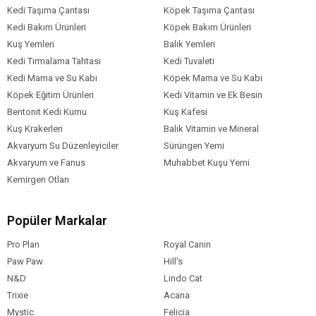
Kedi Taşıma Çantası
Köpek Taşıma Çantası
Kedi Bakım Ürünleri
Köpek Bakım Ürünleri
Kuş Yemleri
Balık Yemleri
Kedi Tırmalama Tahtası
Kedi Tuvaleti
Kedi Mama ve Su Kabı
Köpek Mama ve Su Kabı
Köpek Eğitim Ürünleri
Kedi Vitamin ve Ek Besin
Bentonit Kedi Kumu
Kuş Kafesi
Kuş Krakerleri
Balık Vitamin ve Mineral
Akvaryum Su Düzenleyiciler
Sürüngen Yemi
Akvaryum ve Fanus
Muhabbet Kuşu Yemi
Kemirgen Otları
Popüler Markalar
Pro Plan
Royal Canin
Paw Paw
Hill's
N&D
Lindo Cat
Trixie
Acana
Mystic
Felicia