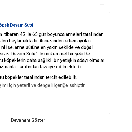
Köpek Devam Sütü
itibaren 45 ile 65 gün boyunca anneleri tarafından
releri başlamaktadır. Annesinden erken ayrılan
sini ise, anne sütüne en yakın şekilde ve doğal
“Beavis Devam Sütü” ile mükemmel bir şekilde
köpeklerin daha sağlıklı bir yetişkin adayı olmaları
uzmanlar tarafından tavsiye edilmektedir
.
 köpekler tarafından tercih edilebilir.
şimi için yeterli ve dengeli içeriğe sahiptir
.
ci İçerik
öpeklerinde devam sütü ile desteklenmesi
Devamını Göster
ın sağlığı açısından da yüksek derecede önem taşır.
si