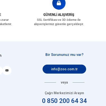
E
GÜVENLİ ALIŞVERİŞ
a zarar
SSL Sertifikası ve 3D ödeme ile
ketlenir.
alışverişleriniz güvenle gerçekleşir.
Bir Sorununuz mu var?
n
info@zoo.com.tr
veya
Çağrı Merkezimizi Arayın
0 850 200 64 34