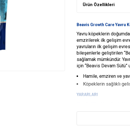
Ürün Özellikleri
Beavis Growth Care Yavru 
Yavru köpeklerin doğumdan 
emzirilerek ilk gelişim ev
yavruların ilk gelişim evre
bileşenlerle geliştirilen 
sağlamak mümkündür. Yavru 
için “Beavis Devam Sütü” 
Hamile, emziren ve yavru
Köpeklerin sağlıklı geli
YARARLARI
Hamile Köpekleri Destekleyi
Hamile ve emziren anne k
kendilerinin ve yavruların
Yavrulara Beslenme Takviye