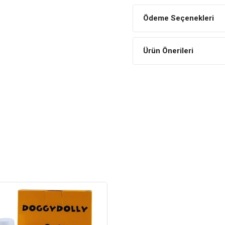
Beslenme seviyesi açısınd
Ödeme Seçenekleri
ile hekiminizin önerdiği şe
vücut yapısına ulaşmasını s
Ürün Önerileri