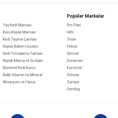
Popüler Markalar
Yaş Kedi Maması
Pro Plan
Kuru Köpek Maması
Hill's
Kedi Taşıma Çantası
Trixie
Köpek Bakım Ürünleri
Felicia
Kedi Tırmalama Tahtası
Gimcat
Köpek Mama ve Su Kabı
Dreamies
Bentonit Kedi Kumu
EuroGold
Balık Vitamin ve Mineral
Schesir
Akvaryum ve Fanus
Zampa
Gimdog