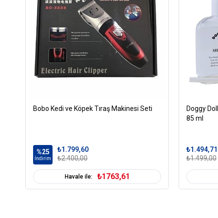
Bobo Kedi ve Köpek Tıraş Makinesi Seti
Doggy Doll
85 ml
₺1.799,60
₺1.494,71
%25
₺2.400,00
₺1.499,00
İndirim
₺1763,61
Havale ile: