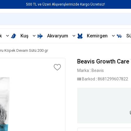
500 TL ve Üzeri Alışverişlerinizde Kargo Ücretsiz!
k
Kuş
Akvaryum
Kemirgen
S
vru Köpek Devam Sütü 200 gr
Beavis Growth Care
Marka
:
Beavis
Barkod
:
8681299607822