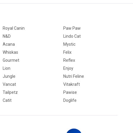
Royal Canin
Paw Paw
N&D
Lindo Cat
Acana
Mystic
Whiskas
Felix
Gourmet
Reflex
Lion
Enjoy
Jungle
Nutri Feline
Vancat
Vitakraft
Tailpetz
Pawise
Catit
Doglife