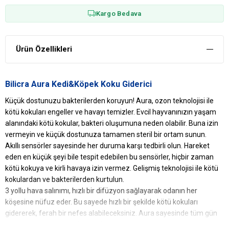
Kargo Bedava
Ürün Özellikleri
Bilicra Aura Kedi&Köpek Koku Giderici
Küçük dostunuzu bakterilerden koruyun! Aura, ozon teknolojisi ile
kötü kokuları engeller ve havayı temizler. Evcil hayvanınızın yaşam
alanındaki kötü kokular, bakteri oluşumuna neden olabilir. Buna izin
vermeyin ve küçük dostunuza tamamen steril bir ortam sunun.
Akıllı sensörler sayesinde her duruma karşı tedbirli olun. Hareket
eden en küçük şeyi bile tespit edebilen bu sensörler, hiçbir zaman
kötü kokuya ve kirli havaya izin vermez. Gelişmiş teknolojisi ile kötü
kokulardan ve bakterilerden kurtulun.
3 yollu hava salınımı, hızlı bir difüzyon sağlayarak odanın her
köşesine nüfuz eder. Bu sayede hızlı bir şekilde kötü kokuları
gidererek, ferah bir nefes alabileceksiniz. Aura sayesinde tüm gün
temiz hava ve taze nefesler sizinle olacak.