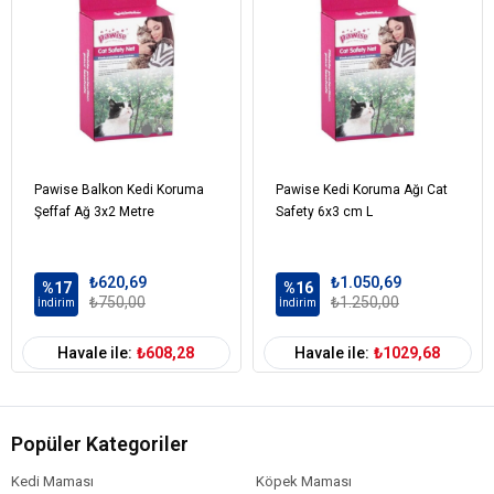
Pawise Balkon Kedi Koruma
Pawise Kedi Koruma Ağı Cat
Şeffaf Ağ 3x2 Metre
Safety 6x3 cm L
₺620,69
₺1.050,69
%17
%16
₺750,00
₺1.250,00
İndirim
İndirim
Havale ile:
₺608,28
Havale ile:
₺1029,68
Popüler Kategoriler
Kedi Maması
Köpek Maması