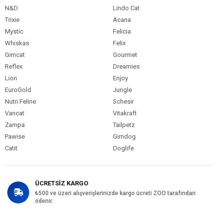
N&D
Lindo Cat
Trixie
Acana
Mystic
Felicia
Whiskas
Felix
Gimcat
Gourmet
Reflex
Dreamies
Lion
Enjoy
EuroGold
Jungle
Nutri Feline
Schesir
Vancat
Vitakraft
Zampa
Tailpetz
Pawise
Gimdog
Catit
Doglife
ÜCRETSİZ KARGO
₺500 ve üzeri alışverişlerinizde kargo ücreti ZOO tarafından
ödenir.