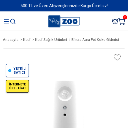
500 TL ve Üzeri Alışverişlerinizde Kargo Ücretsiz!
0
Anasayfa
Kedi
Kedi Sağlık Ürünleri
Bilicra Aura Pet Koku Giderici
YETKİLİ
SATICI
İNTERNETE
ÖZEL FİYAT