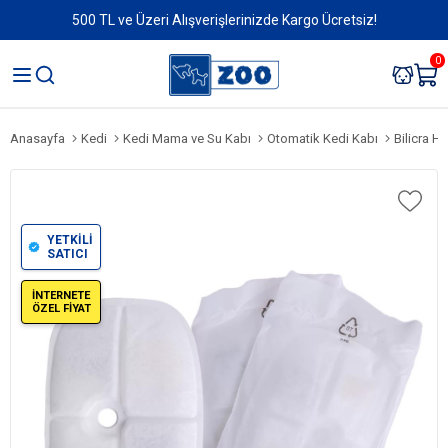
500 TL ve Üzeri Alışverişlerinizde Kargo Ücretsiz!
0
Anasayfa
Kedi
Kedi Mama ve Su Kabı
Otomatik Kedi Kabı
Bilicra H
YETKİLİ
SATICI
İNTERNETE
ÖZEL FİYAT