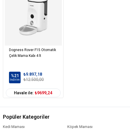
Dogness Rover F15 Otomatik
Çelik Mama Kabı 4 lt
₺9.897,18
%21
₺12.500,00
İndirim
Havale ile:
₺9699,24
Popüler Kategoriler
Kedi Maması
Köpek Maması