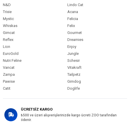
N&D
Lindo Cat
Trixie
Acana
Mystic
Felicia
Whiskas
Felix
Gimcat
Gourmet
Reflex
Dreamies
Lion
Enjoy
EuroGold
Jungle
Nutri Feline
Schesir
Vancat
Vitakraft
Zampa
Tailpetz
Pawise
Gimdog
Catit
Doglife
ÜCRETSİZ KARGO
₺500 ve üzeri alışverişlerinizde kargo ücreti ZOO tarafından
ödenir.