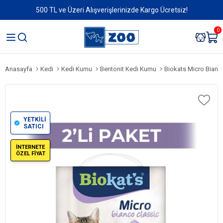
500 TL ve Üzeri Alışverişlerinizde Kargo Ücretsiz!
0
Anasayfa
Kedi
Kedi Kumu
Bentonit Kedi Kumu
Biokats Micro Bianco Class
YETKİLİ
SATICI
İNTERNETE
ÖZEL FİYAT