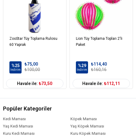
ZooStar Tüy Toplama Rulosu
Lion Tüy Toplama Topları 2'li
60 Yaprak
Paket
₺75,00
₺114,40
%25
%29
₺100,00
₺160,16
İndirim
İndirim
Havale ile:
₺73,50
Havale ile:
₺112,11
Popüler Kategoriler
Kedi Maması
Köpek Maması
Yaş Kedi Maması
Yaş Köpek Maması
Kuru Kedi Maması
Kuru Köpek Maması