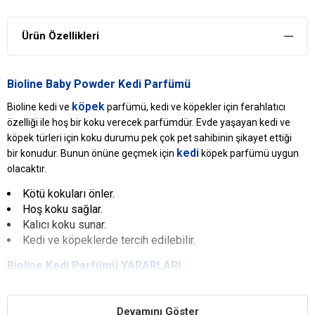
Ürün Özellikleri
Bioline Baby Powder Kedi Parfümü
köpek
Bioline kedi ve
parfümü, kedi ve köpekler için ferahlatıcı
özelliği ile hoş bir koku verecek parfümdür. Evde yaşayan kedi ve
köpek türleri için koku durumu pek çok pet sahibinin şikayet ettiği
kedi
bir konudur. Bunun önüne geçmek için
köpek parfümü uygun
olacaktır.
Kötü kokuları önler.
Hoş koku sağlar.
Kalıcı koku sunar.
Kedi ve köpeklerde tercih edilebilir.
Bioline Kedi Parfümü YARARLARI
Kötü Kokuları Önler
Kedinizden ya da köpeğinizden kaynaklanan kötü kokuları önler.
Devamını Göster