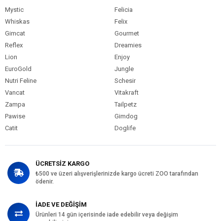
Mystic
Felicia
Whiskas
Felix
Gimcat
Gourmet
Reflex
Dreamies
Lion
Enjoy
EuroGold
Jungle
Nutri Feline
Schesir
Vancat
Vitakraft
Zampa
Tailpetz
Pawise
Gimdog
Catit
Doglife
ÜCRETSİZ KARGO
₺500 ve üzeri alışverişlerinizde kargo ücreti ZOO tarafından
ödenir.
İADE VE DEĞİŞİM
Ürünleri 14 gün içerisinde iade edebilir veya değişim