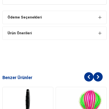
Güvenli İçerik
Kedilerin sağlığına zararlı herhangi bir kimyasal içermez.
Ödeme Seçenekleri
Kalıcı ve Hoş Koku
Köpek ve kedilerde kalıcı ve hoş bir kokuya sahip olmak için tercih
Ürün Önerileri
edilebilir güvenli içeriğe sahip üründür.
Benzer Ürünler