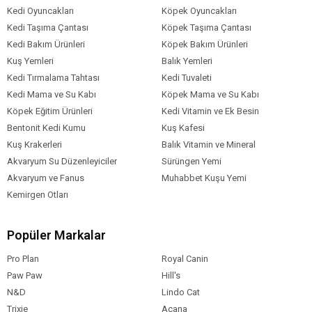
Kedi Oyuncakları
Köpek Oyuncakları
Kedi Taşıma Çantası
Köpek Taşıma Çantası
Kedi Bakım Ürünleri
Köpek Bakım Ürünleri
Kuş Yemleri
Balık Yemleri
Kedi Tırmalama Tahtası
Kedi Tuvaleti
Kedi Mama ve Su Kabı
Köpek Mama ve Su Kabı
Köpek Eğitim Ürünleri
Kedi Vitamin ve Ek Besin
Bentonit Kedi Kumu
Kuş Kafesi
Kuş Krakerleri
Balık Vitamin ve Mineral
Akvaryum Su Düzenleyiciler
Sürüngen Yemi
Akvaryum ve Fanus
Muhabbet Kuşu Yemi
Kemirgen Otları
Popüler Markalar
Pro Plan
Royal Canin
Paw Paw
Hill's
N&D
Lindo Cat
Trixie
Acana