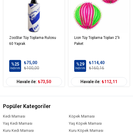
ZooStar Tüy Toplama Rulosu
Lion Tüy Toplama Topları 2'li
60 Yaprak
Paket
₺75,00
₺114,40
%25
%29
₺100,00
₺160,16
İndirim
İndirim
Havale ile:
₺73,50
Havale ile:
₺112,11
Popüler Kategoriler
Kedi Maması
Köpek Maması
Yaş Kedi Maması
Yaş Köpek Maması
Kuru Kedi Maması
Kuru Köpek Maması