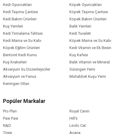
Kedi Oyuncakları
Köpek Oyuncakları
Kedi Taşıma Çantası
Köpek Taşıma Çantası
Kedi Bakım Ürünleri
Köpek Bakım Ürünleri
Kuş Yemleri
Balık Yemleri
Kedi Tırmalama Tahtası
Kedi Tuvaleti
Kedi Mama ve Su Kabı
Köpek Mama ve Su Kabı
Köpek Eğitim Ürünleri
Kedi Vitamin ve Ek Besin
Bentonit Kedi Kumu
Kuş Kafesi
Kuş Krakerleri
Balık Vitamin ve Mineral
Akvaryum Su Düzenleyiciler
Sürüngen Yemi
Akvaryum ve Fanus
Muhabbet Kuşu Yemi
Kemirgen Otları
Popüler Markalar
Pro Plan
Royal Canin
Paw Paw
Hill's
N&D
Lindo Cat
Trixie
Acana