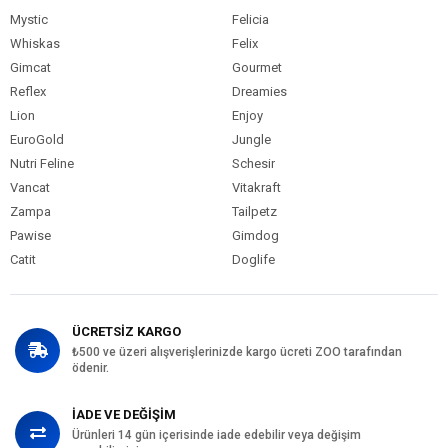
Mystic
Felicia
Whiskas
Felix
Gimcat
Gourmet
Reflex
Dreamies
Lion
Enjoy
EuroGold
Jungle
Nutri Feline
Schesir
Vancat
Vitakraft
Zampa
Tailpetz
Pawise
Gimdog
Catit
Doglife
ÜCRETSİZ KARGO
₺500 ve üzeri alışverişlerinizde kargo ücreti ZOO tarafından
ödenir.
İADE VE DEĞİŞİM
Ürünleri 14 gün içerisinde iade edebilir veya değişim