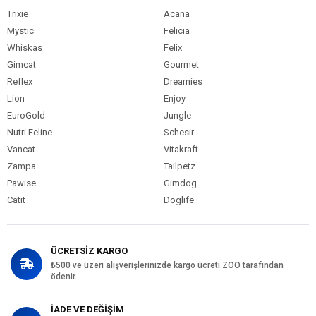
Trixie
Acana
Mystic
Felicia
Whiskas
Felix
Gimcat
Gourmet
Reflex
Dreamies
Lion
Enjoy
EuroGold
Jungle
Nutri Feline
Schesir
Vancat
Vitakraft
Zampa
Tailpetz
Pawise
Gimdog
Catit
Doglife
ÜCRETSİZ KARGO
₺500 ve üzeri alışverişlerinizde kargo ücreti ZOO tarafından
ödenir.
İADE VE DEĞİŞİM