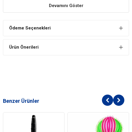
Kedinizden ya da köpeğinizden kaynaklanan kötü kokuları önler.
Devamını Göster
Güvenli İçerik
Kedilerin sağlığına zararlı herhangi bir kimyasal içermez.
Ödeme Seçenekleri
Kalıcı ve Hoş Koku
Köpek ve kedilerde kalıcı ve hoş bir kokuya sahip olmak için tercih
Ürün Önerileri
edilebilir güvenli içeriğe sahip üründür.
Benzer Ürünler