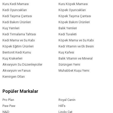
Kuru Kedi Maması
Kuru Köpek Maması
Kedi Oyuncakları
Köpek Oyuncakları
Kedi Taşıma Çantası
Köpek Taşıma Çantası
Kedi Bakım Ürünleri
Köpek Bakım Ürünleri
Kuş Yemleri
Balık Yemleri
Kedi Tırmalama Tahtası
Kedi Tuvaleti
Kedi Mama ve Su Kabı
Köpek Mama ve Su Kabı
Köpek Eğitim Ürünleri
Kedi Vitamin ve Ek Besin
Bentonit Kedi Kumu
Kuş Kafesi
Kuş Krakerleri
Balık Vitamin ve Mineral
Akvaryum Su Düzenleyiciler
Sürüngen Yemi
Akvaryum ve Fanus
Muhabbet Kuşu Yemi
Kemirgen Otları
Popüler Markalar
Pro Plan
Royal Canin
Paw Paw
Hill's
N&D
Lindo Cat