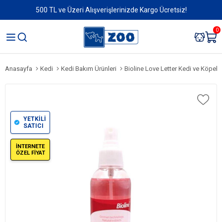
500 TL ve Üzeri Alışverişlerinizde Kargo Ücretsiz!
0
Anasayfa
Kedi
Kedi Bakım Ürünleri
Bioline Love Letter Kedi ve Köpek
YETKİLİ
SATICI
İNTERNETE
ÖZEL FİYAT