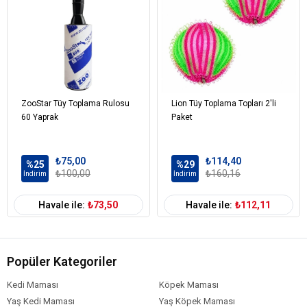
ZooStar Tüy Toplama Rulosu
Lion Tüy Toplama Topları 2'li
60 Yaprak
Paket
₺75,00
₺114,40
%25
%29
₺100,00
₺160,16
İndirim
İndirim
Havale ile:
₺73,50
Havale ile:
₺112,11
Popüler Kategoriler
Kedi Maması
Köpek Maması
Yaş Kedi Maması
Yaş Köpek Maması