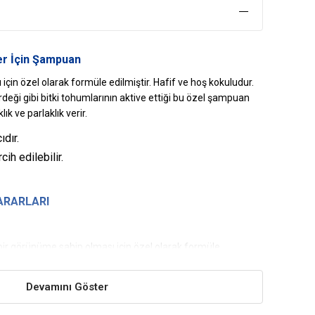
er İçin Şampuan
 için özel olarak formüle edilmiştir. Hafif ve hoş kokuludur.
ği gibi bitki tohumlarının aktive ettiği bu özel şampuan
k ve parlaklık verir.
dır.
ih edilebilir.
YARARLARI
 bir görünüme sahip olması için özel olarak formüle
ı
Devamını Göster
nması için tüylere yumuşaklık verir.