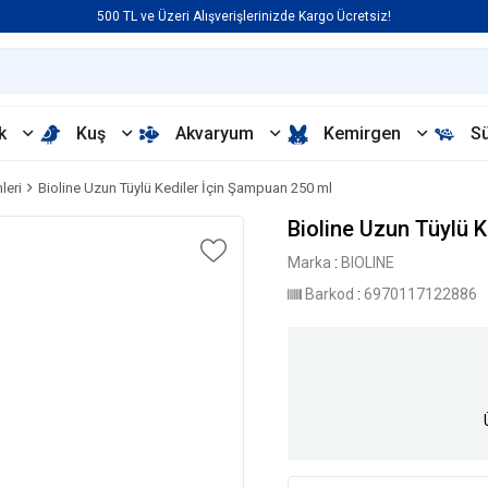
500 TL ve Üzeri Alışverişlerinizde Kargo Ücretsiz!
k
Kuş
Akvaryum
Kemirgen
S
leri
Bioline Uzun Tüylü Kediler İçin Şampuan 250 ml
Bioline Uzun Tüylü 
Marka
:
BIOLINE
Barkod
:
6970117122886