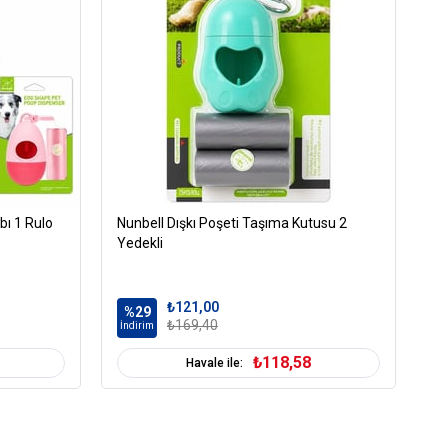
bı 1 Rulo
Nunbell Dışkı Poşeti Taşıma Kutusu 2
Li
Yedekli
c
₺121,00
%29
%
₺169,40
İndirim
İn
₺118,58
Havale ile: