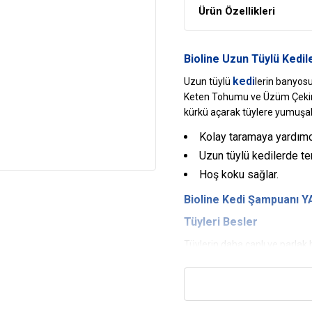
Ürün Özellikleri
Bioline Uzun Tüylü Kedil
kedi
Uzun tüylü
lerin banyosu
Keten Tohumu ve Üzüm Çekirde
kürkü açarak tüylere yumuşaklı
Kolay taramaya yardımcı
Uzun tüylü kedilerde terc
Hoş koku sağlar.
Bioline Kedi Şampuanı 
Tüyleri Besler
Tüylerin daha canlı ve parlak
edilmiştir.
Kolay Taramaya Yardımc
Kedilerin tüylerinin kolay tara