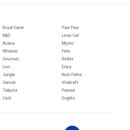
Royal Canin
Paw Paw
N&D
Lindo Cat
Acana
Mystic
Whiskas
Felix
Gourmet
Reflex
Lion
Enjoy
Jungle
Nutri Feline
Vancat
Vitakraft
Tailpetz
Pawise
Catit
Doglife