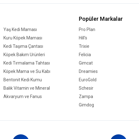
Popüler Markalar
Yaş Kedi Maması
Pro Plan
Kuru Köpek Maması
Hill's
Kedi Taşıma Çantası
Trixie
Köpek Bakım Ürünleri
Felicia
Kedi Tırmalama Tahtası
Gimcat
Köpek Mama ve Su Kabı
Dreamies
Bentonit Kedi Kumu
EuroGold
Balık Vitamin ve Mineral
Schesir
Akvaryum ve Fanus
Zampa
Gimdog