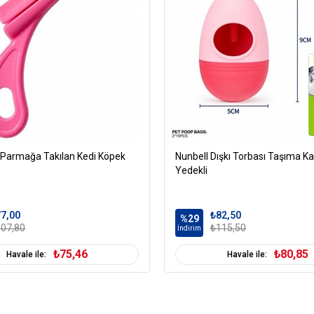
Parmağa Takılan Kedi Köpek
Nunbell Dışkı Torbası Taşıma Ka
Yedekli
7,00
₺82,50
%29
07,80
₺115,50
İndirim
₺75,46
₺80,85
Havale ile:
Havale ile: