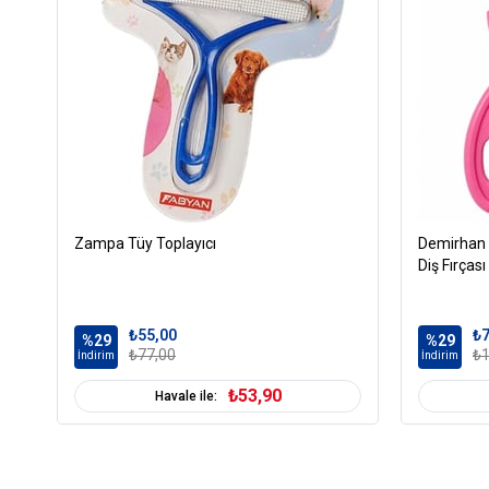
Zampa Tüy Toplayıcı
Demirhan 
Diş Fırçası
₺55,00
₺7
%29
%29
₺77,00
₺1
İndirim
İndirim
₺53,90
Havale ile: