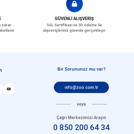
E
GÜVENLİ ALIŞVERİŞ
a zarar
SSL Sertifikası ve 3D ödeme ile
ketlenir.
alışverişleriniz güvenle gerçekleşir.
Bir Sorununuz mu var?
n
info@zoo.com.tr
veya
Çağrı Merkezimizi Arayın
0 850 200 64 34