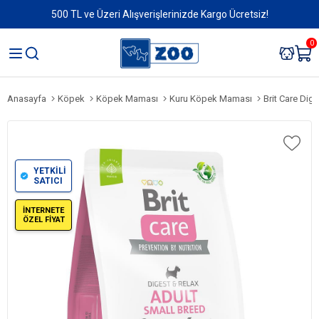
500 TL ve Üzeri Alışverişlerinizde Kargo Ücretsiz!
0
Anasayfa
Köpek
Köpek Maması
Kuru Köpek Maması
Brit Care Digest & R
YETKİLİ
SATICI
İNTERNETE
ÖZEL FİYAT