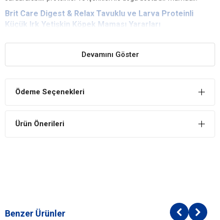
Brit Care Digest & Relax Tavuklu ve Larva Proteinli
Küçük Irk Yetişkin Köpek Maması Yararları
Anti-Stress Etki
Devamını Göster
L-triptofan stres anlarında sakinleşmeye destek olur. Aslan kuyruğu
anksiyete ataklarını sakinleştirilmesine yardımcı olur.
Bağışıklık Sistemini Teşvik Eder
Ödeme Seçenekleri
Probiyotikler ve antioksidanlar, bağışıklık ve sindirim sistemini
destekler.
Ürün Önerileri
Düşük CO2
Karbon ayak izini düşürmek için dengelenmiş rasyona sahiptir.
Brit Care Digest & Relax Tavuklu ve Larva Proteinli
Küçük Irk Yetişkin Köpek Maması İçindekiler
Bileşim
Tavuk %38 (Dehidre ve Hizdrolize Tavuk)
Yulaf %26
Benzer Ürünler