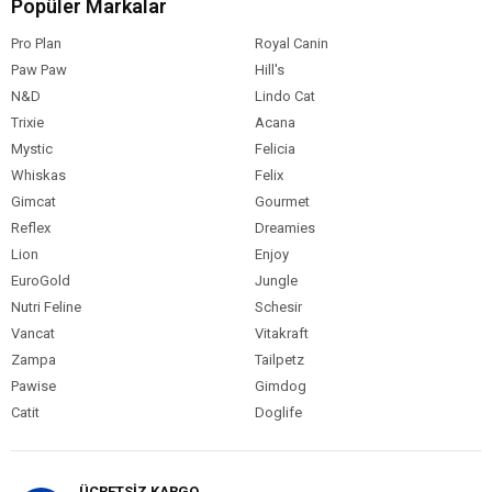
Popüler Markalar
B2 Vitamini 9,6 mg/kg
Pro Plan
Royal Canin
Biotin 3,5 mg/kg
Paw Paw
Folik Asit 1,2 mg/kg
Hill's
B6 Vitamini 2,5 mg/kg
N&D
Lindo Cat
Kalsiyum-D-Pantotenat 25 mg/kg
Trixie
Acana
Niasinamit 32,5 mg/kg
Mystic
Felicia
B12 Vitamini 0,1 mg/kg
Whiskas
Felix
İyot 0,8 mg/kg
Gimcat
Gourmet
Organik Çinko 85 mg/kg
Reflex
Dreamies
Organik Manganez 40 mg/kg
Lion
Enjoy
Organik Bakır 18 mg/kg
EuroGold
Jungle
Organik Demir 75 mg/kg
Nutri Feline
Schesir
Organik Selenyum 0,16 mg/kg
Vancat
Vitakraft
AB Onaylı Antioksidanlar (Bitkisel Yağdan Elde Edilmiş
Tokoferol Özü)
Zampa
Tailpetz
Askorbil Palmitat
Pawise
Gimdog
Biberiye Özütü
Catit
Doglife
ÜCRETSİZ KARGO