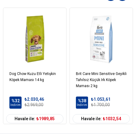
hücrelerin korunmasına yardımcı olur ve köpeğinizin daha dirençli
olmasına katkı sağlar.
Sağlıklı Cilt ve Tüy Yapısı
Omega-3 ve Omega-6 yağ asitleri, köpeğinizin tüylerinin sağlıklı ve
parlak kalmasını sağlar. Ayrıca, bu yağ asitleri cilt sağlığını iyileştirir
ve kaşıntıyı engeller.
Sağlıklı Metabolizma ve Kilo Kontrolü
Düşük yağ içeriği ve dengeli kalori miktarı ile köpeğinizin sağlıklı bir
kiloda kalmasını sağlar. Aynı zamanda, yüksek kaliteli et ve lif
Dog Chow Kuzu Etli Yetişkin
Brit Care Mini Sensitive Geyikli
içeriğiyle, metabolizmanın düzgün çalışmasına yardımcı olur.
Köpek Maması 14 kg
Tahılsız Küçük Irk Köpek
Lezzetli ve İştah Açıcı
Maması 2 kg
Kuzu eti ve pirinç gibi doğal içerikler, köpeğinizin iştahını açar ve
₺2.030,46
₺1.053,61
%32
%38
severek tüketeceği lezzetli bir öğün sunar. Seçici köpekler için bile
₺2.969,00
₺1.700,00
İndirim
İndirim
cazip bir seçenek oluşturur.
Brit Care Hypo-Allergenic Kuzulu ve Pirinçli Küçük Irk
Havale ile:
₺1989,85
Havale ile:
₺1032,54
Yetişkin Köpek Maması İçindekiler
Bileşim