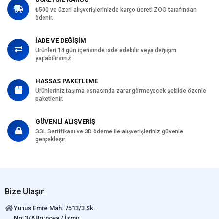
Köpek Irk
Küçük Irk (5-10 kg)
₺500 ve üzeri alışverişlerinizde kargo ücreti ZOO tarafından
Boyutu
ödenir.
Köpek Maması
Kuzu
İçerik
İADE VE DEĞİŞİM
Ürünleri 14 gün içerisinde iade edebilir veya değişim
Köpek Maması
0-5 kg
Paket Boyutu
yapabilirsiniz.
Köpek Irk
Tüm Küçük Irklar
HASSAS PAKETLEME
Özelliği
Ürünleriniz taşıma esnasında zarar görmeyecek şekilde özenle
paketlenir.
GÜVENLİ ALIŞVERİŞ
SSL Sertifikası ve 3D ödeme ile alışverişleriniz güvenle
gerçekleşir.
Bize Ulaşın
Yunus Emre Mah. 7513/3 Sk.
No: 3/ABornova / İzmir