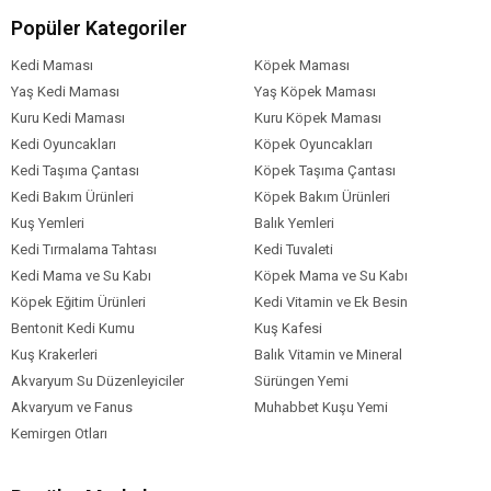
Popüler Kategoriler
Kuzu eti
Pirinç
Kedi Maması
Köpek Maması
Tavuk yağı
Yaş Kedi Maması
Yaş Köpek Maması
Balık yağı
Kuru Kedi Maması
Kuru Köpek Maması
Bezelye
Kedi Oyuncakları
Köpek Oyuncakları
Havuç
Kedi Taşıma Çantası
Köpek Taşıma Çantası
Doğal lif kaynakları
Kedi Bakım Ürünleri
Köpek Bakım Ürünleri
Vitamin ve mineral karışımları
Kuş Yemleri
Balık Yemleri
İlaveler (Her Kilogram İçin)
Kedi Tırmalama Tahtası
Kedi Tuvaleti
Kedi Mama ve Su Kabı
Köpek Mama ve Su Kabı
Vitamin A: 25,000 IU
Köpek Eğitim Ürünleri
Kedi Vitamin ve Ek Besin
Vitamin D3: 1,500 IU
Bentonit Kedi Kumu
Vitamin E: 600 mg
Kuş Kafesi
Taurin: 1,200 mg
Kuş Krakerleri
Balık Vitamin ve Mineral
Çinko: 150 mg
Akvaryum Su Düzenleyiciler
Sürüngen Yemi
Demir: 70 mg
Akvaryum ve Fanus
Muhabbet Kuşu Yemi
Manganez: 40 mg
Kemirgen Otları
Bakır: 10 mg
İyot: 2 mg