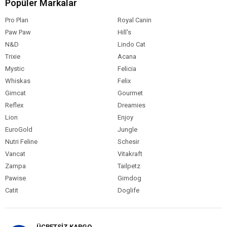
Popüler Markalar
Selenyum: 0,3 mg
Pro Plan
Royal Canin
Analitik Bileşenler
Paw Paw
Hill's
Protein: %30
N&D
Lindo Cat
Yağ: %15
Trixie
Acana
Lif: %3
Mystic
Felicia
Kül: %7,5
Whiskas
Felix
Omega-3: %0,7
Gimcat
Gourmet
Omega-6: %2,5
Reflex
Dreamies
Lion
Enjoy
EuroGold
Jungle
Köpek Yaş
Yetişkin (1-7 Yaş)
Aralığı
Nutri Feline
Schesir
Vancat
Vitakraft
Köpek Maması
Kuru Mama
Formu
Zampa
Tailpetz
Pawise
Gimdog
Köpek Maması
Tahıllı
Tahıl Oranı
Catit
Doglife
Köpek Özel
Hipo-Allerjenik
Sindirim Hassasiyeti
Gereksinim
ÜCRETSİZ KARGO