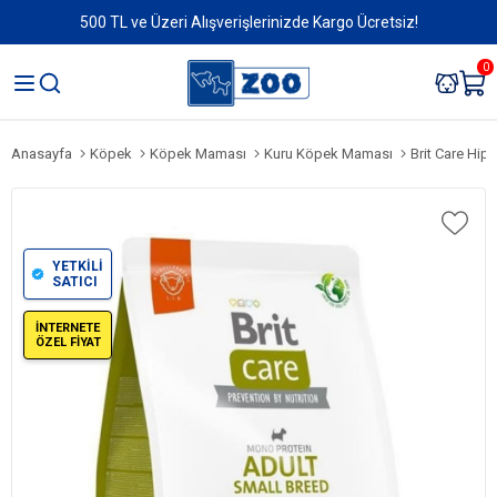
500 TL ve Üzeri Alışverişlerinizde Kargo Ücretsiz!
0
Anasayfa
Köpek
Köpek Maması
Kuru Köpek Maması
Brit Care Hipoaler
YETKİLİ
SATICI
İNTERNETE
ÖZEL FİYAT