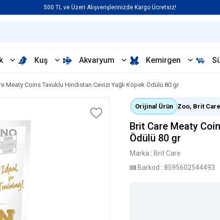
500 TL ve Üzeri Alışverişlerinizde Kargo Ücretsiz!
k
Kuş
Akvaryum
Kemirgen
S
are Meaty Coins Tavuklu Hindistan Cevizi Yağlı Köpek Ödülü 80 gr
Orijinal Ürün
Zoo, Brit Care 
Brit Care Meaty Coin
Ödülü 80 gr
Marka
:
Brit Care
Barkod
:
8595602544493