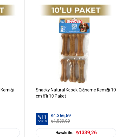
in
0.5)
etişkin (1-7 Yaş)
Ödül Maması
ahılsız
 Kemiği
Snacky Natural Köpek Çiğneme Kemiği 10
Sn
cm 6'lı 10 Paket
cm
ğız ve Diş Sağlığı
₺1.366,59
üm Irklara Uygun
%11
%
₺1.539,99
İndirim
İn
Tavuk
8
₺1339,26
Havale ile: