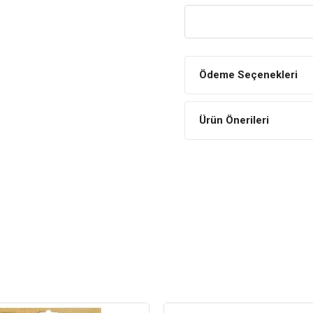
Sağlıklı ve dengeli besin içer
üzerinde düzenleyici bir etkiy
Protein Bakımından Zeng
Köpekleriniz için zengin protei
Ödeme Seçenekleri
büyümesine katkıda bulunur.
Brit Care Meaty Coins T
İçindekiler
Ürün Önerileri
Bileşen
Ham protein %33
Ham yağ %26
Nem %18
Ham kül %5
Ham lif %
Doğal antioksidanlar: b
özleri (1b306 (i))
Kemiksiz tavuk (%81)