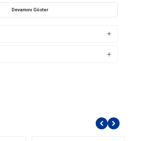
iği sayesinde köpeğinizin bağırsaklarında bulunan flora
Devamını Göster
e sahiptir ve oluşabilecek sindirim problemlerini önler.
indir
n kaynağı sağlayarak, sağlıklı bir şekilde gelişip
avuklu Hindistan Cevizi Yağlı Köpek Ödülü
iberiye özütü, bitkisel yağlardan elde edilen tokoferol