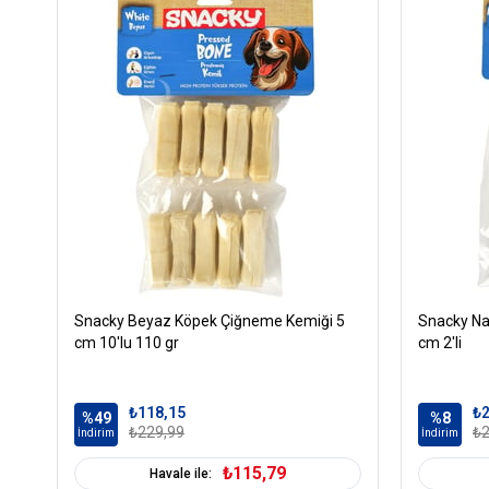
Snacky Beyaz Köpek Çiğneme Kemiği 5
Snacky Na
cm 10'lu 110 gr
cm 2'li
₺118,15
₺2
%49
%8
₺229,99
₺2
İndirim
İndirim
₺115,79
Havale ile: