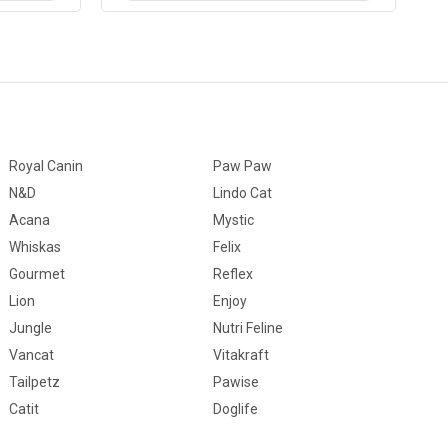
-100 gr
Tümüne Uygun
Royal Canin
Paw Paw
N&D
Lindo Cat
Acana
Mystic
Whiskas
Felix
Gourmet
Reflex
Lion
Enjoy
Jungle
Nutri Feline
Vancat
Vitakraft
Tailpetz
Pawise
Catit
Doglife