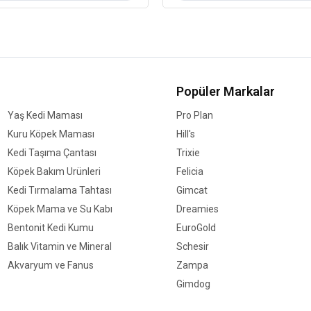
Köpek Maması Paket
0
Boyutu
Köpek Irk Özelliği
Popüler Markalar
Yaş Kedi Maması
Pro Plan
Kuru Köpek Maması
Hill's
Kedi Taşıma Çantası
Trixie
Köpek Bakım Ürünleri
Felicia
Kedi Tırmalama Tahtası
Gimcat
Köpek Mama ve Su Kabı
Dreamies
Bentonit Kedi Kumu
EuroGold
Balık Vitamin ve Mineral
Schesir
Akvaryum ve Fanus
Zampa
Gimdog