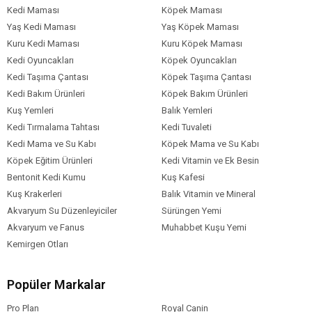
Ham Yağ %11
Kedi Maması
Köpek Maması
Nem %10
Yaş Kedi Maması
Yaş Köpek Maması
Ham Kül %5,2
Kuru Kedi Maması
Kuru Köpek Maması
Ham Seluloz %6
Kedi Oyuncakları
Kalsiyum %1,2
Köpek Oyuncakları
Fosfor %0,9
Kedi Taşıma Çantası
Köpek Taşıma Çantası
Sodyum %0,2
Kedi Bakım Ürünleri
Köpek Bakım Ürünleri
Omega-3 Yağ Asidi %0,3
Kuş Yemleri
Balık Yemleri
Omega-6 Yağ Asidi %2,2
Kedi Tırmalama Tahtası
Kedi Tuvaleti
EPA %0,05
Kedi Mama ve Su Kabı
Köpek Mama ve Su Kabı
DHA %0,1
Köpek Eğitim Ürünleri
Kedi Vitamin ve Ek Besin
Besinsel Katkılar
Bentonit Kedi Kumu
Kuş Kafesi
Kuş Krakerleri
Balık Vitamin ve Mineral
A Vitamini 20.000 IU/kg
Akvaryum Su Düzenleyiciler
Sürüngen Yemi
D3 Vitamini 1.500 IU/kg
Akvaryum ve Fanus
Muhabbet Kuşu Yemi
E Vitamini 500 mg/kg
Kemirgen Otları
C Vitamini 350 mg/kg
Taurin 1.500 mg/kg
Kolin Klorid 1.800 mg/kg
Popüler Markalar
L-Karnitin 250 mg/kg
Pro Plan
Royal Canin
B1 Vitamini 2,5 mg/kg