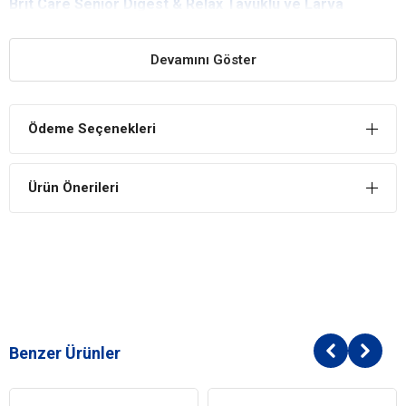
Brit Care Senior Digest & Relax Tavuklu ve Larva
Proteinli Yaşlı Köpek Maması Yararları
Anti-Stress Etki
Devamını Göster
L-triptofan stres anlarında sakinleşmeye destek olur. Aslan kuyruğu
anksiyete ataklarını sakinleştirilmesine yardımcı olur.
Ödeme Seçenekleri
Eklem ve Kıkırdak Sağlığını Korur
İçerdiği eklem koruyucularla yaşlı köpekler için çok önemli olan
kemik, eklem ve kıkırdak sağlığını destekler.
Ürün Önerileri
Düşük CO2
Karbon ayak izini düşürmek için dengelenmiş rasyona sahiptir.
Brit Care Senior Digest & Relax Tavuklu ve Larva
Proteinli Yaşlı Köpek Maması İçindekiler
Bileşim
Tavuk %32 (Dehidre ve Hizdrolize Tavuk)
Benzer Ürünler
Yulaf %30
Dehidre Larva %14