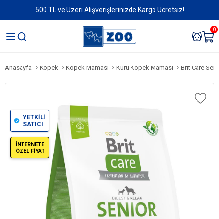
500 TL ve Üzeri Alışverişlerinizde Kargo Ücretsiz!
0
Anasayfa
Köpek
Köpek Maması
Kuru Köpek Maması
Brit Care Senior Di
YETKİLİ
SATICI
İNTERNETE
ÖZEL FİYAT