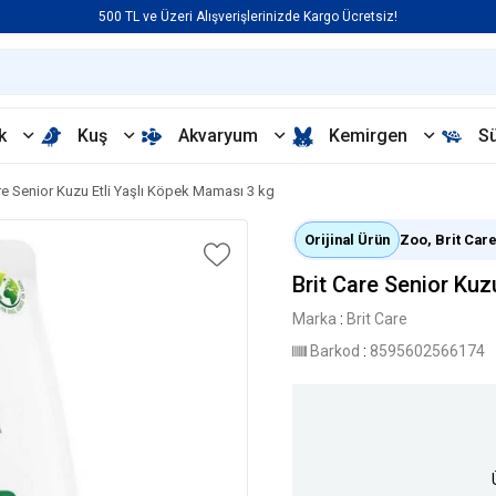
500 TL ve Üzeri Alışverişlerinizde Kargo Ücretsiz!
k
Kuş
Akvaryum
Kemirgen
S
are Senior Kuzu Etli Yaşlı Köpek Maması 3 kg
Orijinal Ürün
Zoo, Brit Care 
Brit Care Senior Kuz
Marka
:
Brit Care
Barkod
:
8595602566174