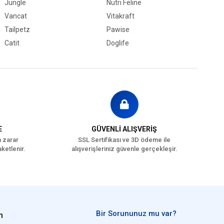
Jungle
Nutri Feline
Vancat
Vitakraft
Tailpetz
Pawise
Catit
Doglife
E
GÜVENLİ ALIŞVERİŞ
a zarar
SSL Sertifikası ve 3D ödeme ile
ketlenir.
alışverişleriniz güvenle gerçekleşir.
Bir Sorununuz mu var?
n