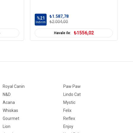
₺1.587,78
%21
%
₺2.004,00
İndirim
İn
4
₺1556,02
Havale ile:
Royal Canin
Paw Paw
N&D
Lindo Cat
Acana
Mystic
Whiskas
Felix
Gourmet
Reflex
Lion
Enjoy