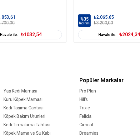
.053,61
₺2.065,65
%35
.700,00
₺3.200,00
İndirim
₺1032,54
₺2024,3
Havale ile:
Havale ile:
Popüler Markalar
Yaş Kedi Maması
Pro Plan
Kuru Köpek Maması
Hill's
Kedi Taşıma Çantası
Trixie
Köpek Bakım Ürünleri
Felicia
Kedi Tırmalama Tahtası
Gimcat
Köpek Mama ve Su Kabı
Dreamies