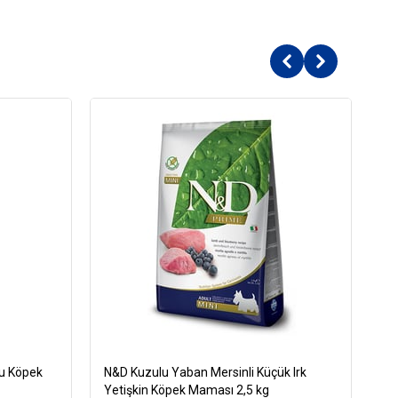
ru Köpek
N&D Kuzulu Yaban Mersinli Küçük Irk
Ro
Yetişkin Köpek Maması 2,5 kg
Kö