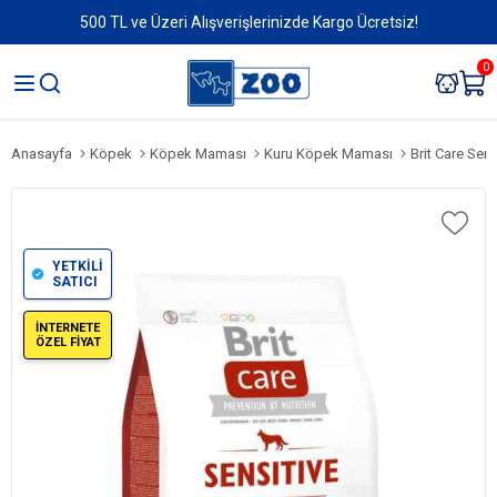
500 TL ve Üzeri Alışverişlerinizde Kargo Ücretsiz!
0
Anasayfa
Köpek
Köpek Maması
Kuru Köpek Maması
Brit Care Sen
YETKİLİ
SATICI
İNTERNETE
ÖZEL FİYAT