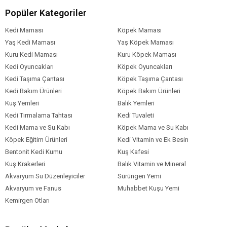
Allerjenik
Sindirim Hassasiyeti
Seçici
Gereksinim
Tüy ve Deri Sağlığı
Popüler Kategoriler
Köpek Irk
Tüm Irklara Uygun
Kedi Maması
Köpek Maması
Boyutu
Yaş Kedi Maması
Yaş Köpek Maması
Köpek Maması
Sebze
Geyik
Kuru Kedi Maması
Kuru Köpek Maması
İçerik
Kedi Oyuncakları
Köpek Oyuncakları
Köpek Maması
0-5 kg
Kedi Taşıma Çantası
Köpek Taşıma Çantası
Paket Boyutu
Kedi Bakım Ürünleri
Köpek Bakım Ürünleri
Köpek Irk
Tümüne Uygun
Kuş Yemleri
Balık Yemleri
Özelliği
Kedi Tırmalama Tahtası
Kedi Tuvaleti
Kedi Mama ve Su Kabı
Köpek Mama ve Su Kabı
Köpek Eğitim Ürünleri
Kedi Vitamin ve Ek Besin
Bentonit Kedi Kumu
Kuş Kafesi
Kuş Krakerleri
Balık Vitamin ve Mineral
Akvaryum Su Düzenleyiciler
Sürüngen Yemi
Akvaryum ve Fanus
Muhabbet Kuşu Yemi
Kemirgen Otları