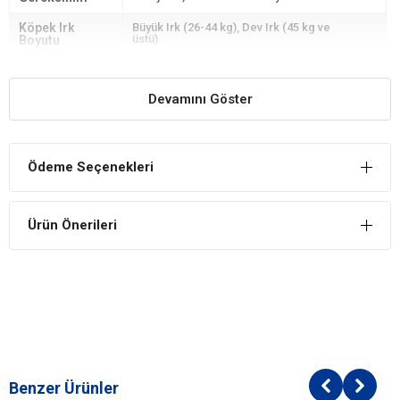
Köpek Irk
Büyük Irk (26-44 kg)
Dev Irk (45 kg ve
üstü)
Boyutu
Köpek Maması
Somon
Sebze
Balık
İçerik
Devamını Göster
Köpek Maması
0-5 kg
Paket Boyutu
Köpek Irk
Tüm Orta-Büyük Irklar
Ödeme Seçenekleri
Özelliği
Ürün Önerileri
Benzer Ürünler