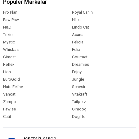
Popüler Markalar
Pro Plan
Royal Canin
Paw Paw
Hill's
N&D
Lindo Cat
Trixie
Acana
Mystic
Felicia
Whiskas
Felix
Gimcat
Gourmet
Reflex
Dreamies
Lion
Enjoy
EuroGold
Jungle
Nutri Feline
Schesir
Vancat
Vitakraft
Zampa
Tailpetz
Pawise
Gimdog
Catit
Doglife
ÜCRETSİZ KARGO