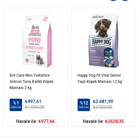
Brit Care Mini Yorkshire
Happy Dog Fit Vital Senior
Somon Tuna Balıklı Köpek
Yaşlı Köpek Maması 12 kg
Maması 2 kg
₺997,61
₺2.681,99
%1
%12
₺1.005,00
₺3.050,00
İndirim
İndirim
Havale ile:
₺977,66
Havale ile:
₺2628,35