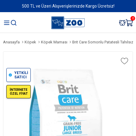
500 TL ve Üzeri Alışverişlerinizde Kargo Ücretsiz!
0
Anasayfa
Köpek
Köpek Maması
Brit Care Somonlu Patatesli Tahılsız Büyük I
YETKİLİ
SATICI
İNTERNETE
ÖZEL FİYAT