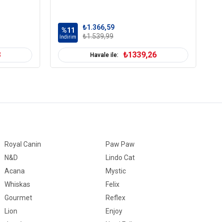
₺1.366,59
%11
%
₺1.539,99
İndirim
İn
8
₺1339,26
Havale ile:
Royal Canin
Paw Paw
N&D
Lindo Cat
Acana
Mystic
Whiskas
Felix
Gourmet
Reflex
Lion
Enjoy