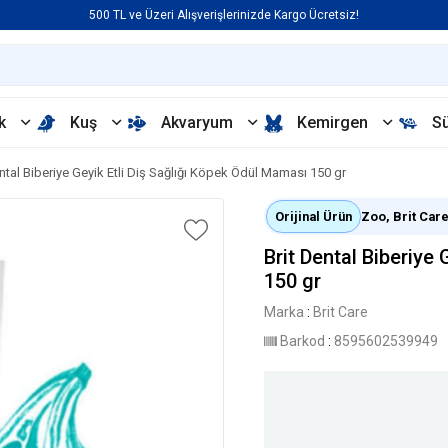
500 TL ve Üzeri Alışverişlerinizde Kargo Ücretsiz!
k
Kuş
Akvaryum
Kemirgen
S
ental Biberiye Geyik Etli Diş Sağlığı Köpek Ödül Maması 150 gr
Orijinal Ürün
Zoo, Brit Care 
Brit Dental Biberiye
150 gr
Marka
:
Brit Care
Barkod
:
8595602539949