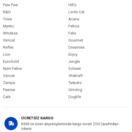
Paw Paw
Hill's
N&D
Lindo Cat
Trixie
Acana
Mystic
Felicia
Whiskas
Felix
Gimcat
Gourmet
Reflex
Dreamies
Lion
Enjoy
EuroGold
Jungle
Nutri Feline
Schesir
Vancat
Vitakraft
Zampa
Tailpetz
Pawise
Gimdog
Catit
Doglife
ÜCRETSİZ KARGO
₺500 ve üzeri alışverişlerinizde kargo ücreti ZOO tarafından
ödenir.