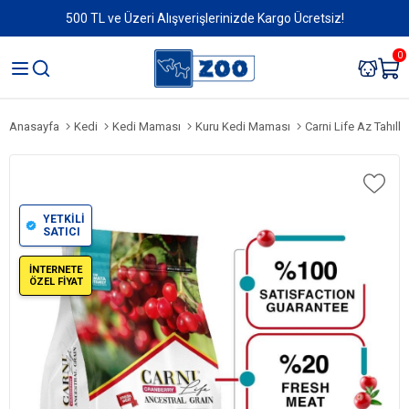
500 TL ve Üzeri Alışverişlerinizde Kargo Ücretsiz!
0
Anasayfa
Kedi
Kedi Maması
Kuru Kedi Maması
Carni Life Az Tahıllı S
YETKİLİ
SATICI
İNTERNETE
ÖZEL FİYAT