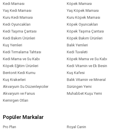
Kedi Maması
Köpek Maması
İlaveler (Her Kilogram İçin)
Yaş Kedi Maması
Yaş Köpek Maması
Vitamin A: 28,000 IU
Kuru Kedi Maması
Kuru Köpek Maması
Vitamin D3: 1,800 IU
Kedi Oyuncakları
Köpek Oyuncakları
Vitamin E: 550 mg
Kedi Taşıma Çantası
Köpek Taşıma Çantası
Taurin: 1,200 mg
Kedi Bakım Ürünleri
Köpek Bakım Ürünleri
Çinko: 120 mg
Kuş Yemleri
Balık Yemleri
Demir: 85 mg
Kedi Tırmalama Tahtası
Kedi Tuvaleti
Manganez: 40 mg
Kedi Mama ve Su Kabı
Köpek Mama ve Su Kabı
Bakır: 12 mg
Köpek Eğitim Ürünleri
Kedi Vitamin ve Ek Besin
İyot: 2 mg
Bentonit Kedi Kumu
Kuş Kafesi
Selenyum: 0,3 mg
Kuş Krakerleri
Balık Vitamin ve Mineral
Analitik Bileşenler
Akvaryum Su Düzenleyiciler
Sürüngen Yemi
Akvaryum ve Fanus
Muhabbet Kuşu Yemi
Protein: %32
Kemirgen Otları
Yağ: %14
Lif: %3
Kül: %7
Popüler Markalar
Omega-3: %0,6
Omega-6: %2,5
Pro Plan
Royal Canin