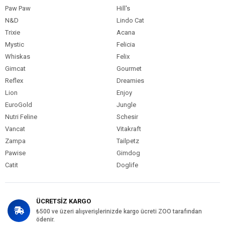
Yağ: %15
Paw Paw
Hill's
Lif: %3
N&D
Lindo Cat
Kül: %7
Trixie
Acana
Omega-3: %1,5
Mystic
Felicia
Omega-6: %2,5
Whiskas
Felix
Gimcat
Gourmet
Reflex
Dreamies
Lion
Enjoy
EuroGold
Jungle
Nutri Feline
Schesir
Vancat
Vitakraft
Zampa
Tailpetz
Pawise
Gimdog
Catit
Doglife
ÜCRETSİZ KARGO
₺500 ve üzeri alışverişlerinizde kargo ücreti ZOO tarafından
ödenir.