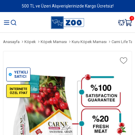
500 TL ve Üzeri Alışverişlerinizde Kargo Ücretsiz!
0
Anasayfa
Köpek
Köpek Maması
Kuru Köpek Maması
Carni Life Ta
YETKİLİ
SATICI
İNTERNETE
ÖZEL FİYAT