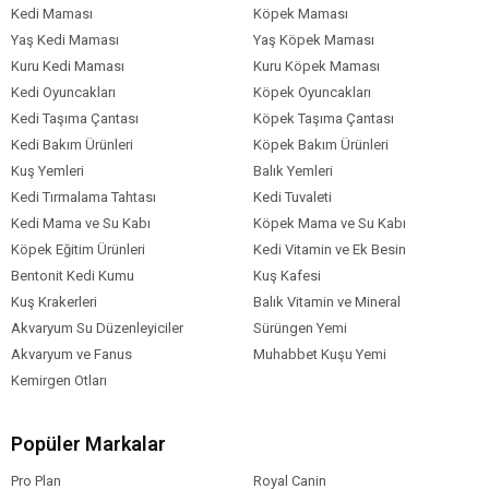
Bezelye
Kedi Maması
Köpek Maması
Nar
Yaş Kedi Maması
Yaş Köpek Maması
Kızılcık
Kuru Kedi Maması
Kuru Köpek Maması
Balık yağı
Kedi Oyuncakları
Köpek Oyuncakları
Vitamin ve mineral karışımları
Kedi Taşıma Çantası
Köpek Taşıma Çantası
İlaveler (Her Kilogram İçin)
Kedi Bakım Ürünleri
Köpek Bakım Ürünleri
Kuş Yemleri
Balık Yemleri
Vitamin A: 30,000 IU
Kedi Tırmalama Tahtası
Kedi Tuvaleti
Vitamin D3: 1,500 IU
Kedi Mama ve Su Kabı
Köpek Mama ve Su Kabı
Vitamin E: 600 mg
Köpek Eğitim Ürünleri
Kedi Vitamin ve Ek Besin
Taurin: 1,200 mg
Bentonit Kedi Kumu
Kuş Kafesi
Çinko: 150 mg
Kuş Krakerleri
Demir: 75 mg
Balık Vitamin ve Mineral
Manganez: 45 mg
Akvaryum Su Düzenleyiciler
Sürüngen Yemi
Bakır: 12 mg
Akvaryum ve Fanus
Muhabbet Kuşu Yemi
İyot: 2 mg
Kemirgen Otları
Selenyum: 0,3 mg
Analitik Bileşenler
Popüler Markalar
Protein: %30
Pro Plan
Royal Canin