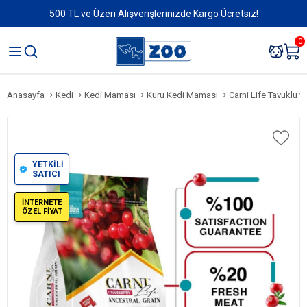
500 TL ve Üzeri Alışverişlerinizde Kargo Ücretsiz!
0
Anasayfa
Kedi
Kedi Maması
Kuru Kedi Maması
Carni Life Tavuklu v
YETKİLİ
SATICI
İNTERNETE
ÖZEL FİYAT