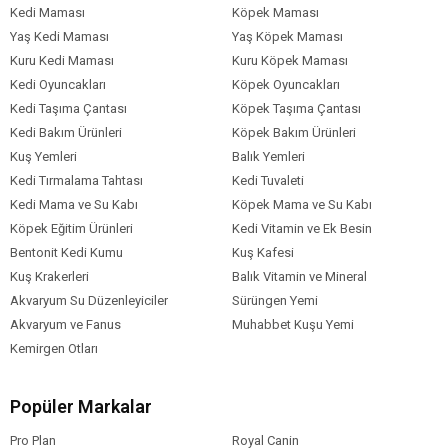
Doğal lif kaynakları
Kedi Maması
Köpek Maması
Vitamin ve mineral karışımları
Yaş Kedi Maması
Yaş Köpek Maması
Kuru Kedi Maması
Kuru Köpek Maması
İlaveler (Her Kilogram İçin)
Kedi Oyuncakları
Köpek Oyuncakları
Vitamin A: 28,000 IU
Kedi Taşıma Çantası
Köpek Taşıma Çantası
Vitamin D3: 1,800 IU
Kedi Bakım Ürünleri
Köpek Bakım Ürünleri
Vitamin E: 550 mg
Kuş Yemleri
Balık Yemleri
Taurin: 1,200 mg
Kedi Tırmalama Tahtası
Kedi Tuvaleti
Çinko: 120 mg
Kedi Mama ve Su Kabı
Köpek Mama ve Su Kabı
Demir: 85 mg
Köpek Eğitim Ürünleri
Kedi Vitamin ve Ek Besin
Manganez: 40 mg
Bentonit Kedi Kumu
Bakır: 12 mg
Kuş Kafesi
İyot: 2 mg
Kuş Krakerleri
Balık Vitamin ve Mineral
Selenyum: 0,3 mg
Akvaryum Su Düzenleyiciler
Sürüngen Yemi
Akvaryum ve Fanus
Muhabbet Kuşu Yemi
Analitik Bileşenler
Kemirgen Otları
Protein: %30
Yağ: %14
Popüler Markalar
Lif: %3
Kül: %7
Pro Plan
Royal Canin