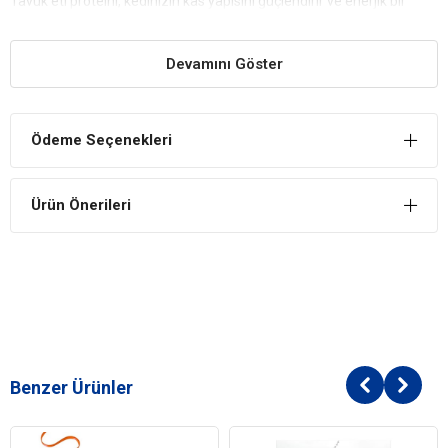
Tavuk eti proteini, kedinizin kas yapısını güçlendirir ve enerjik bir
yaşam sürmesine yardımcı olur. Yetişkin kediler için gerekli olan
tüm protein ve enerjiyi sağlar.
Devamını Göster
Bağışıklık Sistemi Güçlendirme
Nar, doğal antioksidan özellikleri ile kedinizin bağışıklık sistemini
güçlendirir. Serbest radikalleri temizler ve hastalıklara karşı direnç
Ödeme Seçenekleri
sağlar.
Sağlıklı Sindirim Sistemi
Ürün Önerileri
Doğal lif kaynakları ve düşük tahıllı içeriği, kedinizin sindirim
sistemini düzenler. Kolay sindirilebilir içerikler, hassas sindirime
sahip kediler için idealdir.
Tüy ve Deri Sağlığı
Omega-3 ve Omega-6 yağ asitleri, kedinizin tüylerini parlak tutar ve
derisini sağlıklı hale getirir. Tüy dökülmesini azaltır ve cilt sağlığını
iyileştirir.
Benzer Ürünler
Vitamin ve Mineral Desteği
A, D3 ve E vitaminleri ile çinko, demir ve selenyum gibi mineraller,