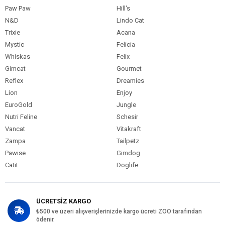
Omega-3: %0,7
Paw Paw
Hill's
Omega-6: %2,5
N&D
Lindo Cat
Trixie
Acana
Mystic
Felicia
Whiskas
Felix
Gimcat
Gourmet
Reflex
Dreamies
Lion
Enjoy
EuroGold
Jungle
Nutri Feline
Schesir
Vancat
Vitakraft
Zampa
Tailpetz
Pawise
Gimdog
Catit
Doglife
ÜCRETSİZ KARGO
₺500 ve üzeri alışverişlerinizde kargo ücreti ZOO tarafından
ödenir.