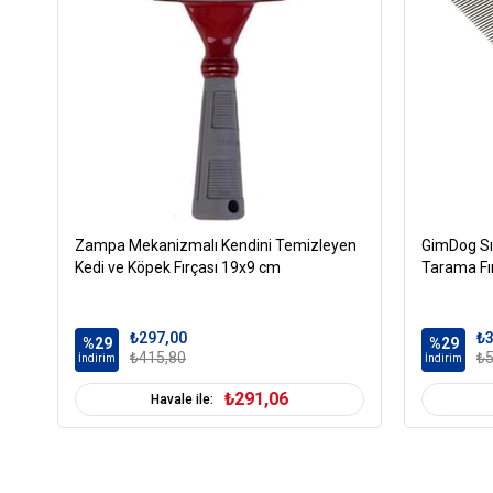
Zampa Mekanizmalı Kendini Temizleyen
GimDog Sık
Kedi ve Köpek Fırçası 19x9 cm
Tarama Fı
₺297,00
₺3
%29
%29
₺415,80
₺5
İndirim
İndirim
₺291,06
Havale ile: