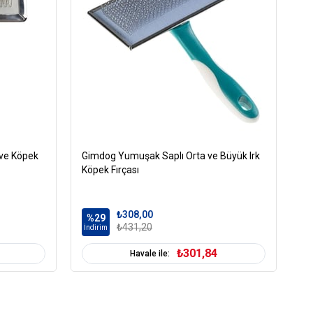
 ve Köpek
Gimdog Yumuşak Saplı Orta ve Büyük Irk
Gi
Köpek Fırçası
₺308,00
%29
%
₺431,20
İndirim
İn
₺301,84
Havale ile: