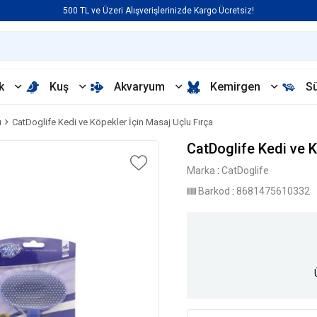
500 TL ve Üzeri Alışverişlerinizde Kargo Ücretsiz!
k
Kuş
Akvaryum
Kemirgen
S
ı
CatDoglife Kedi ve Köpekler İçin Masaj Uçlu Fırça
CatDoglife Kedi ve K
Marka
:
CatDoglife
Barkod
:
8681475610332