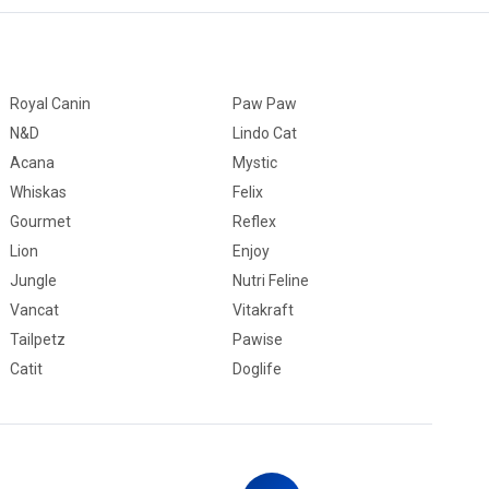
Royal Canin
Paw Paw
N&D
Lindo Cat
Acana
Mystic
Whiskas
Felix
Gourmet
Reflex
Lion
Enjoy
Jungle
Nutri Feline
Vancat
Vitakraft
Tailpetz
Pawise
Catit
Doglife