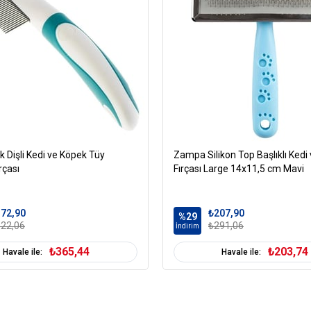
 Dişli Kedi ve Köpek Tüy
Zampa Silikon Top Başlıklı Kedi
rçası
Fırçası Large 14x11,5 cm Mavi
72,90
₺207,90
%29
22,06
₺291,06
İndirim
₺365,44
₺203,74
Havale ile:
Havale ile: