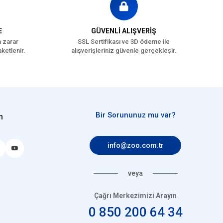
E
GÜVENLİ ALIŞVERİŞ
a zarar
SSL Sertifikası ve 3D ödeme ile
ketlenir.
alışverişleriniz güvenle gerçekleşir.
Bir Sorununuz mu var?
n
info@zoo.com.tr
veya
Çağrı Merkezimizi Arayın
0 850 200 64 34