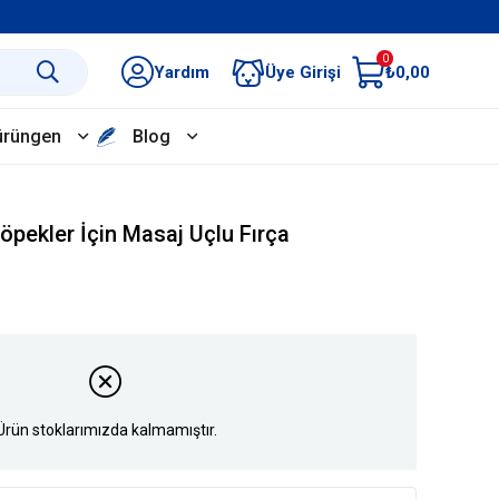
0
Yardım
Üye Girişi
₺0,00
ürüngen
Blog
öpekler İçin Masaj Uçlu Fırça
Ürün stoklarımızda kalmamıştır.