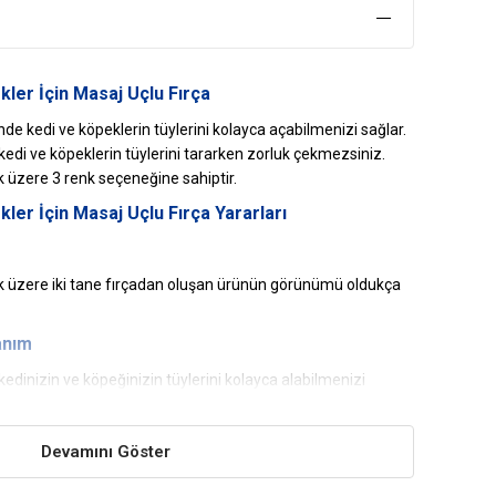
ler İçin Masaj Uçlu Fırça
de kedi ve köpeklerin tüylerini kolayca açabilmenizi sağlar.
di ve köpeklerin tüylerini tararken zorluk çekmezsiniz.
 üzere 3 renk seçeneğine sahiptir.
ler İçin Masaj Uçlu Fırça
Yararları
k üzere iki tane fırçadan oluşan ürünün görünümü oldukça
anım
 kedinizin ve köpeğinizin tüylerini kolayca alabilmenizi
 canı yanmaz.
Devamını Göster
en üretilen fırça uzun yıllar kullanım sunar.