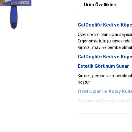
Ürün Özellikleri
CatDoglife Kedi ve Köpek
Özel üretim olan uçlar sayesin
Ergonomik tutuşu sayesinde ke
Kırmızı, mavi ve pembe olmak
CatDoglife
Kedi ve
Köpek
Estetik Görünüm Sunar
Kırmızı, pembe ve mavi olma
hoştur.
Özel Uçlar ile Kolay Kull
Fırçanın özel üretim uçlarıyla
sağlar. Bu sayede evcilinizin
Uzun Ömürlü Kullanım
Kaliteli ve sağlam malzemelerd