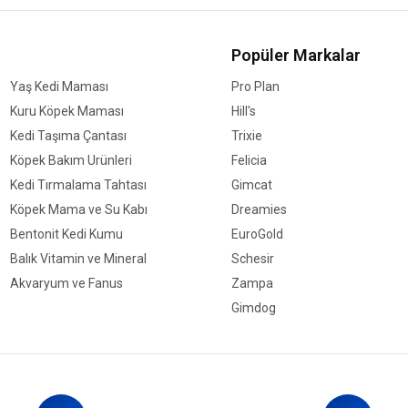
Popüler Markalar
Yaş Kedi Maması
Pro Plan
Kuru Köpek Maması
Hill's
Kedi Taşıma Çantası
Trixie
Köpek Bakım Ürünleri
Felicia
Kedi Tırmalama Tahtası
Gimcat
Köpek Mama ve Su Kabı
Dreamies
Bentonit Kedi Kumu
EuroGold
Balık Vitamin ve Mineral
Schesir
Akvaryum ve Fanus
Zampa
Gimdog