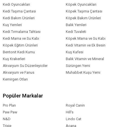
Kedi Oyuncakları
Köpek Oyuncakları
Kedi Taşıma Çantası
Köpek Taşıma Çantası
Kedi Bakım Ürünleri
Köpek Bakım Ürünleri
Kuş Yemleri
Balık Yemleri
Kedi Tırmalama Tahtası
Kedi Tuvaleti
Kedi Mama ve Su Kabı
Köpek Mama ve Su Kabı
Köpek Eğitim Ürünleri
Kedi Vitamin ve Ek Besin
Bentonit Kedi Kumu
Kuş Kafesi
Kuş Krakerleri
Balık Vitamin ve Mineral
Akvaryum Su Düzenleyiciler
Sürüngen Yemi
Akvaryum ve Fanus
Muhabbet Kuşu Yemi
Kemirgen Otları
Popüler Markalar
Pro Plan
Royal Canin
Paw Paw
Hill's
N&D
Lindo Cat
Trixie
Acana