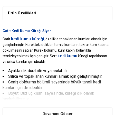
Ürün Özellikleri
Catit Kedi Kumu Küreği Siyah
kedi kumu küreği
Catit
, özellikle topaklanan kumları almak için
geliştirilmiştir. Kürekteki delikler, temiz kumların tekrar kum kabına
dökülmesini sağlar. Kürek bölümü, kum kabını kolaylıkla
kedi kumu
temizleyebilmek için geniştir. Sert
küreği topaklanan
ve silica kumlar için idealdir.
Ayakta dik durabilir veya asılabilir.
Silika ve topaklanan kumları almak için geliştirilmiştir.
Geniş doldurma bölümü sayesinde büyük taneli kedi
kumları için de idealdir.
Boyut: Düz uç kısmı sayesinde, küreği dik olarak
bırakabilirsiniz.
Sert malzeme
Malzeme: Plastik, Renk: Siyah
Devamını Göster