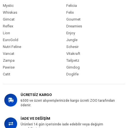
Mystic
Felicia
Whiskas
Felix
Gimcat
Gourmet
Reflex
Dreamies
Lion
Enjoy
EuroGold
Jungle
Nutri Feline
Schesir
Vancat
Vitakraft
Zampa
Tailpetz
Pawise
Gimdog
Catit
Doglife
ÜCRETSİZ KARGO
₺500 ve üzeri alışverişlerinizde kargo ücreti ZOO tarafından
ödenir.
İADE VE DEĞİŞİM
Ürünleri 14 gün içerisinde iade edebilir veya değişim