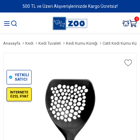
500 TL ve Üzeri Alışverişlerinizde Kargo Ücretsiz!
0
Anasayfa
Kedi
Kedi Tuvaleti
Kedi Kumu Küreği
Catit Kedi Kumu Küre
YETKİLİ
SATICI
İNTERNETE
ÖZEL FİYAT