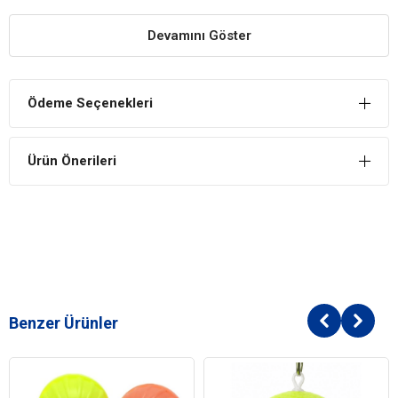
sağlamaktadır.
Devamını Göster
Merak Unsuru Önemli
Kediler doğaları gereği merak ederler ve yeni bir oyuncakları
olduğunda onu merak ederler ve keşfetmekten zevk duyarlar.
Ödeme Seçenekleri
Enerjilerini Kolaylıkla Atabilirler
Her kedi günlük tükettiği besinler kadar günlük aktiviteye de ihtiyaç
Ürün Önerileri
duyar. Oyuncaklar sayesinde günlük enerjilerini kolaylıkla atabilirler.
Benzer Ürünler