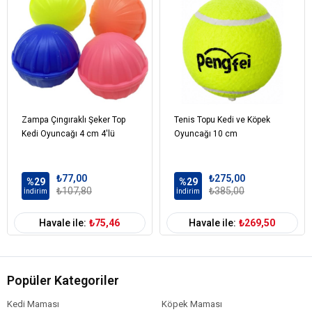
Zampa Çıngıraklı Şeker Top
Tenis Topu Kedi ve Köpek
Kedi Oyuncağı 4 cm 4'lü
Oyuncağı 10 cm
₺77,00
₺275,00
%29
%29
₺107,80
₺385,00
İndirim
İndirim
Havale ile:
₺75,46
Havale ile:
₺269,50
Popüler Kategoriler
Kedi Maması
Köpek Maması