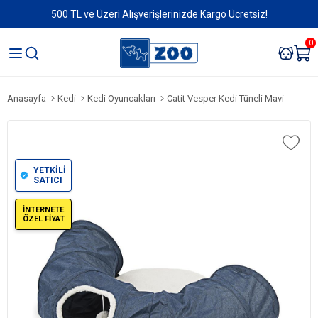
500 TL ve Üzeri Alışverişlerinizde Kargo Ücretsiz!
0
Anasayfa
Kedi
Kedi Oyuncakları
Catit Vesper Kedi Tüneli Mavi
YETKİLİ
SATICI
İNTERNETE
ÖZEL FİYAT