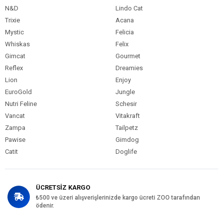
N&D
Lindo Cat
Trixie
Acana
Mystic
Felicia
Whiskas
Felix
Gimcat
Gourmet
Reflex
Dreamies
Lion
Enjoy
EuroGold
Jungle
Nutri Feline
Schesir
Vancat
Vitakraft
Zampa
Tailpetz
Pawise
Gimdog
Catit
Doglife
ÜCRETSİZ KARGO
₺500 ve üzeri alışverişlerinizde kargo ücreti ZOO tarafından
ödenir.