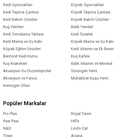
Kedi Oyuncakları
Köpek Oyuncakları
Kedi Taşıma Çantası
Köpek Taşıma Çantası
Kedi Bakım Ürünleri
Köpek Bakım Ürünleri
Kuş Yemleri
Balık Yemleri
Kedi Tırmalama Tahtası
Kedi Tuvaleti
Kedi Mama ve Su Kabı
Köpek Mama ve Su Kabı
Köpek Eğitim Ürünleri
Kedi Vitamin ve Ek Besin
Bentonit Kedi Kumu
Kuş Kafesi
Kuş Krakerleri
Balık Vitamin ve Mineral
Akvaryum Su Düzenleyiciler
Sürüngen Yemi
Akvaryum ve Fanus
Muhabbet Kuşu Yemi
Kemirgen Otları
Popüler Markalar
Pro Plan
Royal Canin
Paw Paw
Hill's
N&D
Lindo Cat
Trixie
Acana