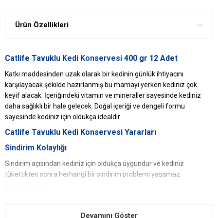
Ürün Özellikleri
Catlife Tavuklu
Kedi Konservesi
400 gr 12 Adet
Katkı maddesinden uzak olarak bir kedinin günlük ihtiyacını
karşılayacak şekilde hazırlanmış bu mamayı yerken kediniz çok
keyif alacak. İçeriğindeki vitamin ve mineraller sayesinde kediniz
daha sağlıklı bir hale gelecek. Doğal içeriği ve dengeli formu
sayesinde kediniz için oldukça idealdir.
Catlife
Tavuklu Kedi Konservesi Yararları
Sindirim Kolaylığı
Sindirim açısından kediniz için oldukça uygundur ve kediniz
tükettikten sonra herhangi bir sindirim problemi yaşamaz.
Besleyicilik
Dengeli formu ve içeriğindeki besin maddeleri sayesinde kediniz
Devamını Göster
için oldukça besleyici ve doyurucudur