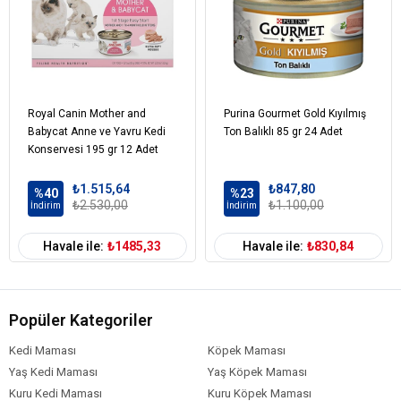
Kedi Maması
Tavuk
İçerik
Kedi Maması
101-500 gr
Paket Boyutu
Royal Canin Mother and
Purina Gourmet Gold Kıyılmış
Kedi Maması
Çoklu Paket
Kampanya
Babycat Anne ve Yavru Kedi
Ton Balıklı 85 gr 24 Adet
Konservesi 195 gr 12 Adet
Kedi Maması
Konserve
Ambalaj
₺1.515,64
₺847,80
%40
%23
Kedi Maması
Jöleli
Parça Etli
₺2.530,00
₺1.100,00
İndirim
İndirim
Kıvam
Kedi Irk Özelliği
Tümüne Uygun
Havale ile:
₺1485,33
Havale ile:
₺830,84
Popüler Kategoriler
Kedi Maması
Köpek Maması
Yaş Kedi Maması
Yaş Köpek Maması
Kuru Kedi Maması
Kuru Köpek Maması