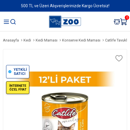
500 TL ve Üzeri Alışverişlerinizde Kargo Ücretsiz!
0
Anasayfa
Kedi
Kedi Maması
Konserve Kedi Maması
Catlife Tavukl
YETKİLİ
SATICI
İNTERNETE
ÖZEL FİYAT