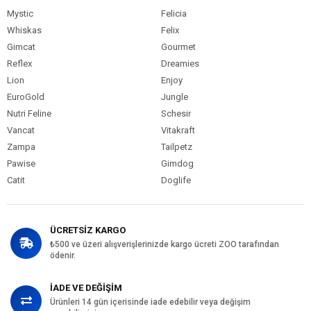
Mystic
Felicia
Whiskas
Felix
Gimcat
Gourmet
Reflex
Dreamies
Lion
Enjoy
EuroGold
Jungle
Nutri Feline
Schesir
Vancat
Vitakraft
Zampa
Tailpetz
Pawise
Gimdog
Catit
Doglife
ÜCRETSİZ KARGO
₺500 ve üzeri alışverişlerinizde kargo ücreti ZOO tarafından
ödenir.
İADE VE DEĞİŞİM
Ürünleri 14 gün içerisinde iade edebilir veya değişim